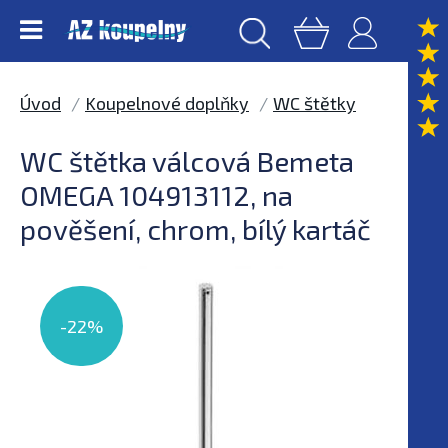
Úvod
Koupelnové doplňky
WC štětky
WC štětka válcová Bemeta
OMEGA 104913112, na
pověšení, chrom, bílý kartáč
-22%