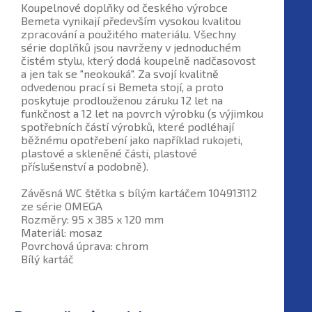
Koupelnové doplňky od českého výrobce
Bemeta vynikají především vysokou kvalitou
zpracování a použitého materiálu. Všechny
série doplňků jsou navrženy v jednoduchém
čistém stylu, který dodá koupelně nadčasovost
a jen tak se "neokouká". Za svojí kvalitně
odvedenou prací si Bemeta stojí, a proto
poskytuje prodlouženou záruku 12 let na
funkčnost a 12 let na povrch výrobku (s výjimkou
spotřebních částí výrobků, které podléhají
běžnému opotřebení jako například rukojeti,
plastové a skleněné části, plastové
příslušenství a podobně).
Závěsná WC štětka s bílým kartáčem 104913112
ze série OMEGA
Rozměry: 95 x 385 x 120 mm
Materiál: mosaz
Povrchová úprava: chrom
Bílý kartáč