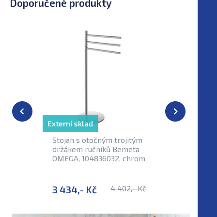
Doporučené produkty
Externí sklad
Externí sk
Stojan s otočným trojitým
Věšák na 
držákem ručníků Bemeta
háčky B
OMEGA, 104836032, chrom
10460611
3 434,- Kč
4 402,- Kč
729,- K