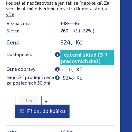
koupelně nadčasovost a jen tak se "neokouká". Za
svojí kvalitně odvedenou prací si Bemeta stojí, a...
více
Běžná cena:
1 184,- Kč
Sleva:
260,- Kč (-22%)
Cena
924,- Kč
Dostupnost:
externí sklad (3-7
pracovních dnů)
Cena dopravy:
od 0,- Kč
Nejnižší prodejní cena
924,- Kč
za posledních 30 dní
-
+
Přidat do košíku
Váha:
1,5 Kg