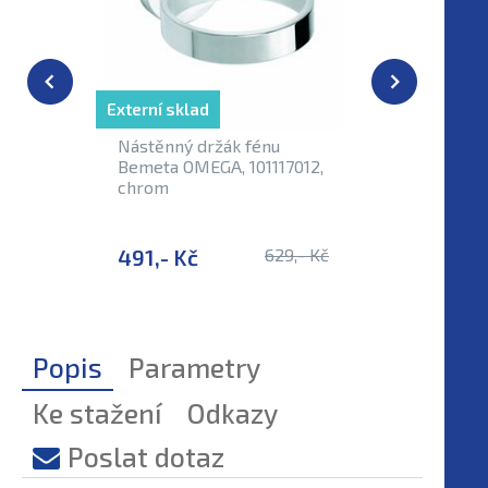
Externí sklad
Externí sk
Nástěnný držák fénu
Madlo l
Bemeta OMEGA, 101117012,
OMEGA, 
chrom
491,- Kč
629,- Kč
1 453,-
Popis
Parametry
Ke stažení
Odkazy
Poslat dotaz