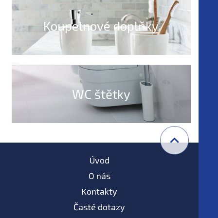
Koupelnové doplňky
WC štětky
Úvod
O nás
Kontakty
Časté dotazy