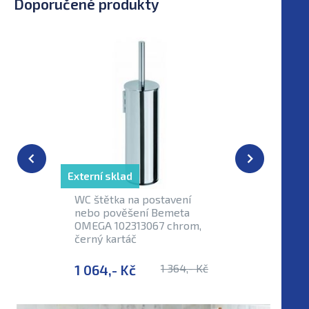
Doporučené produkty
Externí sklad
Externí sk
WC štětka na postavení
WC štětk
nebo pověšení Bemeta
nebo po
OMEGA 102313067 chrom,
OMEGA, 1
černý kartáč
bílý kart
1 064,- Kč
1 364,- Kč
1 064,-