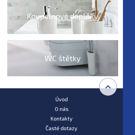
Koupelnové doplňky
WC štětky
Úvod
O nás
Kontakty
Časté dotazy