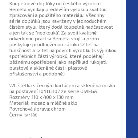
Koupelnové doplňky od českého výrobce
Bemeta vynikají především vysokou kvalitou
zpracování a použitého materiálu. Všechny
série doplňků jsou navrženy v jednoduchém
čistém stylu, který dodá koupelně nadčasovost
a jen tak se "neokouká". Za svojí kvalitně
odvedenou prací si Bemeta stojí, a proto
poskytuje prodlouženou záruku 12 let na
funkčnost a 12 let na povrch výrobku (s výjimkou
spotřebních částí výrobků, které podléhají
běžnému opotřebení jako například rukojeti,
plastové a skleněné části, plastové
příslušenství a podobně).
WC štětka s černým kartáčem a skleněná miska
na postavení 104113107 ze série OMEGA
Rozměry: 110 x 400 x 130 mm
Materiál: mosaz a mléčné sklo
Povrchová úprava: chrom
Černý kartáč