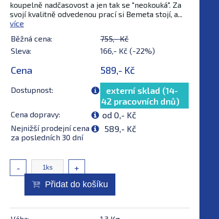
koupelně nadčasovost a jen tak se "neokouká". Za
svojí kvalitně odvedenou prací si Bemeta stojí, a...
více
Běžná cena:
755,- Kč
Sleva:
166,- Kč (-22%)
Cena
589,- Kč
Dostupnost:
externí sklad (14-
42 pracovních dnů)
Cena dopravy:
od 0,- Kč
Nejnižší prodejní cena
589,- Kč
za posledních 30 dní
-
+
Přidat do košíku
Váha:
1,3 Kg