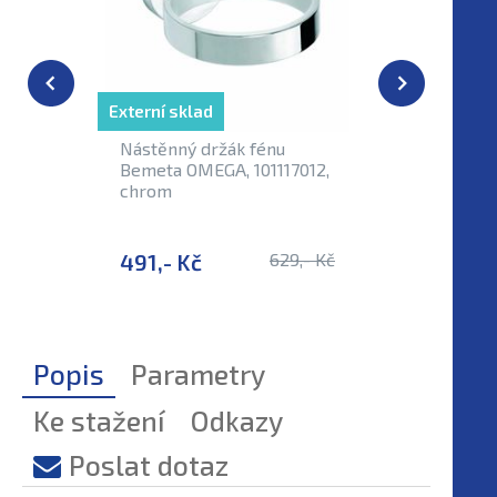
Externí sklad
Externí sk
Nástěnný držák fénu
Madlo l
Bemeta OMEGA, 101117012,
OMEGA, 
chrom
491,- Kč
629,- Kč
1 453,-
Popis
Parametry
Ke stažení
Odkazy
Poslat dotaz