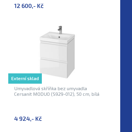
12 600,- Kč
Externí sklad
Umyvadlová skříňka bez umyvadla
Cersanit MODUO (S929-012), 50 cm, bílá
4 924,- Kč