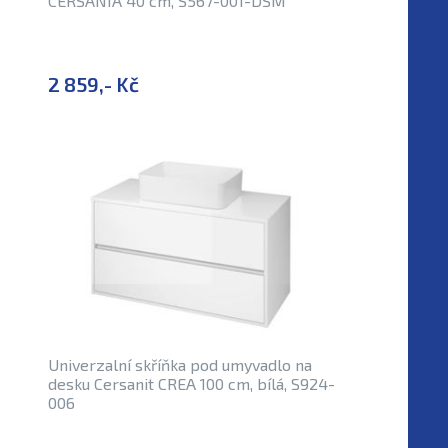
CERSANIA 40 cm, S567-001-DSM
2 859,- Kč
Univerzalní skříňka pod umyvadlo na
desku Cersanit CREA 100 cm, bílá, S924-
006