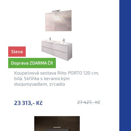
Sleva
Doprava ZDARMA ČR
Koupelnová sestava Riho PORTO 120 cm,
bílá. Skříňka s keramickým
dvojumyvadlem, zrcadlo
23 313,- Kč
27 427,- Kč