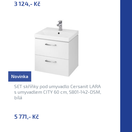
3 124,- Kč
Novinka
SET skříňky pod umyvadlo Cersanit LARA
s umyvadlem CITY 60 cm, S801-142-DSM,
bílá
5 771,- Kč