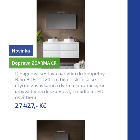
Novinka
Doprava ZDARMA ČR
Designová sestava nábytku do koupelny
Riho PORTO 120 cm bílá – skříňka se
čtyřmi zásuvkami a dvěma keramickými
umyvadly na desku Bowl, zrcadlo a LED
osvětlení
27 427,- Kč