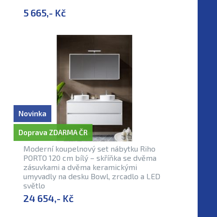
5 665,- Kč
Novinka
Doprava ZDARMA ČR
Moderní koupelnový set nábytku Riho
PORTO 120 cm bílý – skříňka se dvěma
zásuvkami a dvěma keramickými
umyvadly na desku Bowl, zrcadlo a LED
světlo
24 654,- Kč