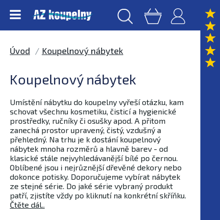
Úvod
Koupelnový nábytek
Koupelnový nábytek
Umístění nábytku do koupelny vyřeší otázku, kam
schovat všechnu kosmetiku, čisticí a hygienické
prostředky, ručníky či osušky apod. A přitom
zanechá prostor upravený, čistý, vzdušný a
přehledný. Na trhu je k dostání koupelnový
nábytek mnoha rozměrů a hlavně barev - od
klasické stále nejvyhledávanější bílé po černou.
Oblíbené jsou i nejrůznější dřevěné dekory nebo
dokonce potisky. Doporučujeme vybírat nábytek
ze stejné série. Do jaké série vybraný produkt
patří, zjistíte vždy po kliknutí na konkrétní skříňku.
Čtěte dál..