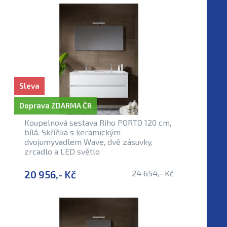
Sleva
Doprava ZDARMA ČR
Koupelnová sestava Riho PORTO 120 cm,
bílá. Skříňka s keramickým
dvojumyvadlem Wave, dvě zásuvky,
zrcadlo a LED světlo
20 956,- Kč
24 654,- Kč