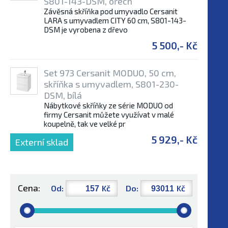
S801-143-DSM, ořech
Závěsná skříňka pod umyvadlo Cersanit
LARA s umyvadlem CITY 60 cm, S801-143-
DSM je vyrobena z dřevo
5 500,- Kč
Set 973 Cersanit MODUO, 50 cm,
skříňka s umyvadlem, S801-230-
DSM, bílá
Nábytkové skříňky ze série MODUO od
firmy Cersanit můžete využívat v malé
koupelně, tak ve velké pr
5 929,- Kč
Externí sklad
Cena:
Od:
Kč
Do:
Kč