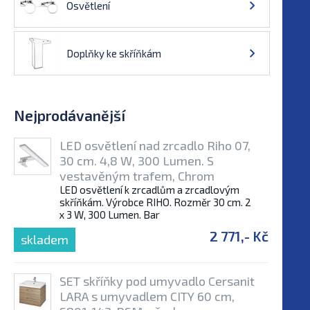
Osvětlení
Doplňky ke skříňkám
Nejprodávanější
LED osvětlení nad zrcadlo Riho 07,
30 cm. 4,8 W, 300 Lumen. S
vestavěným trafem, Chrom
LED osvětlení k zrcadlům a zrcadlovým
skříňkám. Výrobce RIHO. Rozměr 30 cm. 2
x 3 W, 300 Lumen. Bar
2 771,- Kč
skladem
SET skříňky pod umyvadlo Cersanit
LARA s umyvadlem CITY 60 cm,