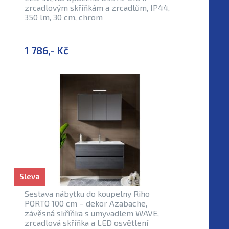
zrcadlovým skříňkám a zrcadlům, IP44,
350 lm, 30 cm, chrom
1 786,- Kč
Sleva
Sestava nábytku do koupelny Riho
PORTO 100 cm – dekor Azabache,
závěsná skříňka s umyvadlem WAVE,
zrcadlová skříňka a LED osvětlení