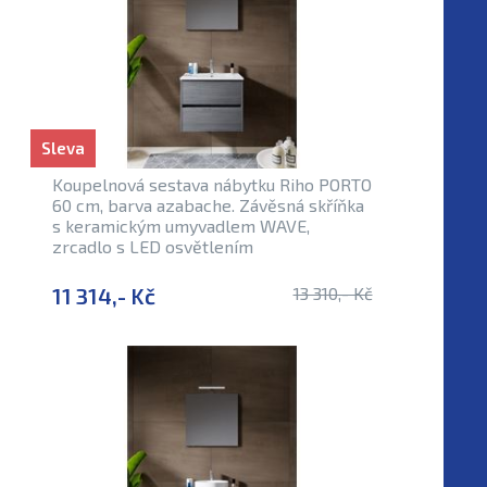
Sleva
Koupelnová sestava nábytku Riho PORTO
60 cm, barva azabache. Závěsná skříňka
s keramickým umyvadlem WAVE,
zrcadlo s LED osvětlením
11 314,- Kč
13 310,- Kč