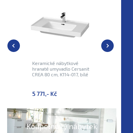
Skladem
Keramické nábytkové
Sifon um
hranaté umyvadlo Cersanit
nábytkov
CREA 80 cm, K114-017, bílé
místa po
připojen
5 771,- Kč
198,- K
Koupelnový nábytek