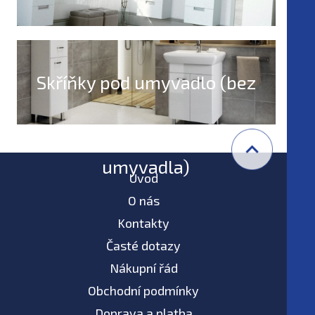
Skříňky pod umyvadlo (bez
umyvadla)
Úvod
O nás
Kontakty
Časté dotazy
Nákupní řád
Obchodní podmínky
Doprava a platba