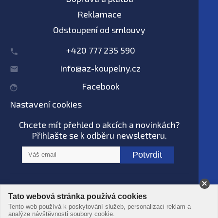
Reklamace
Odstoupení od smlouvy
+420 777 235 590
info@az-koupelny.cz
Facebook
Nastavení cookies
Chcete mít přehled o akcích a novinkách?
Přihlašte se k odběru newsletteru.
Potvrdit
Na tomto webu nepoužíváme AI systémy
Tato webová stránka používá cookies
© AZ koupelny® 2006 - 2026 -
Podmínky
Tento web používá k poskytování služeb, personalizaci reklam a
použití
-
Ochrana dat
-
Zpracování osobních
analýze návštěvnosti soubory cookie.