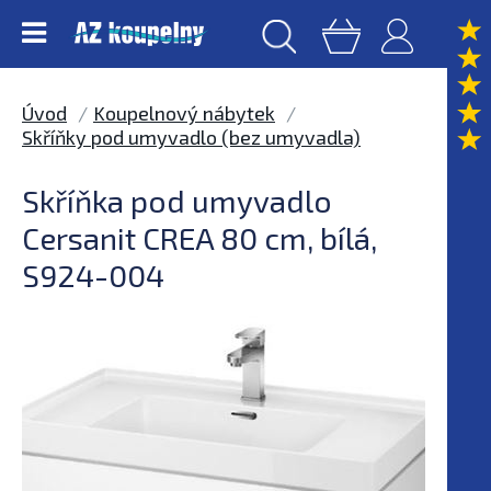
Úvod
Koupelnový nábytek
Skříňky pod umyvadlo (bez umyvadla)
Skříňka pod umyvadlo
Cersanit CREA 80 cm, bílá,
S924-004