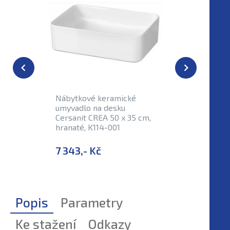
Nábytkové keramické
Nábytkov
umyvadlo na desku
desku Ce
Cersanit CREA 50 x 35 cm,
kulaté, K
hranaté, K114-001
7 343,- Kč
5 432,-
Popis
Parametry
Ke stažení
Odkazy