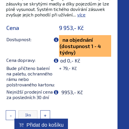
zásuvky se skrytými madly a díky pojezdům je lze
plně vysunout. Systém tichého dovírání zásuvek
zvyšuje jejich pohodlí při užívání....
více
Cena
9 953,- Kč
Dostupnost:
na objednání
(dostupnost 1 - 4
týdny)
Cena dopravy:
od 0,- Kč
Bude přičteno balení
+ 79,- Kč
na paletu, ochranného
rámu nebo
polstrovaného kartonu:
Nejnižší prodejní cena
9953,- Kč
za posledních 30 dní
-
+
Přidat do košíku