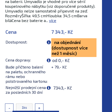
na baterii. Umyvadlo je vhodné pro více sérií
koupelnového nábytku (viz doporučené produkty).
Umyvadlo nelze samostatně připevnit na zeď.
RozměryŠířka: 49,5 cmHloubka: 34,5 cmBarva
bíláCena bez baterie a...
více
Cena
7 343,- Kč
Dostupnost:
na objednání
(dostupnost více
než 1 měsíc)
Cena dopravy:
od 0,- Kč
Bude přičteno balení
+ 79,- Kč
na paletu, ochranného
rámu nebo
polstrovaného kartonu:
Nejnižší prodejní cena
7343,- Kč
za posledních 30 dní
-
+