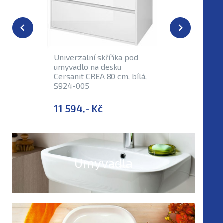
Univerzalní skříňka pod
Univerza
umyvadlo na desku
umyvadlo
Cersanit CREA 80 cm, bílá,
Cersanit 
S924-005
S924-00
11 594,- Kč
12 600,
Umyvadla