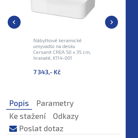
Nábytkové keramické
Nábytkov
umyvadlo na desku
desku Ce
Cersanit CREA 50 x 35 cm,
kulaté, K
hranaté, K114-001
7 343,- Kč
5 432,-
Popis
Parametry
Ke stažení
Odkazy
Poslat dotaz