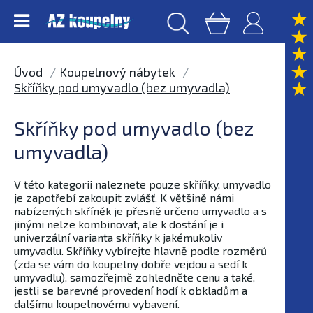
Úvod
Koupelnový nábytek
Skříňky pod umyvadlo (bez umyvadla)
Skříňky pod umyvadlo (bez
umyvadla)
V této kategorii naleznete pouze skříňky, umyvadlo
je zapotřebí zakoupit zvlášť. K většině námi
nabízených skříněk je přesně určeno umyvadlo a s
jinými nelze kombinovat, ale k dostání je i
univerzální varianta skříňky k jakémukoliv
umyvadlu. Skříňky vybírejte hlavně podle rozměrů
(zda se vám do koupelny dobře vejdou a sedí k
umyvadlu), samozřejmě zohledněte cenu a také,
jestli se barevné provedení hodí k obkladům a
dalšímu koupelnovému vybavení.