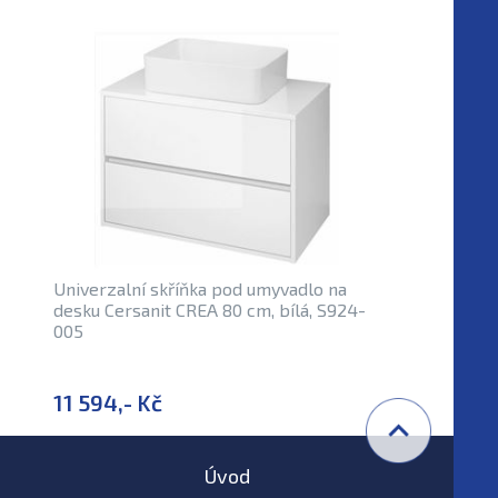
Univerzalní skříňka pod umyvadlo na
desku Cersanit CREA 80 cm, bílá, S924-
005
11 594,- Kč
Úvod