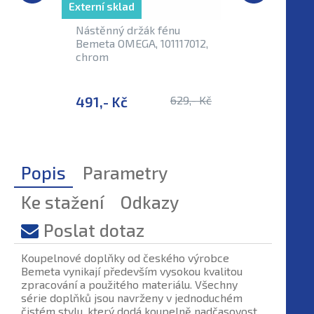
Externí sklad
Externí sk
Nástěnný držák fénu
Madlo l
Bemeta OMEGA, 101117012,
OMEGA, 
chrom
491,- Kč
629,- Kč
1 453,-
Popis
Parametry
Ke stažení
Odkazy
Poslat dotaz
Koupelnové doplňky od českého výrobce
Bemeta vynikají především vysokou kvalitou
zpracování a použitého materiálu. Všechny
série doplňků jsou navrženy v jednoduchém
čistém stylu, který dodá koupelně nadčasovost