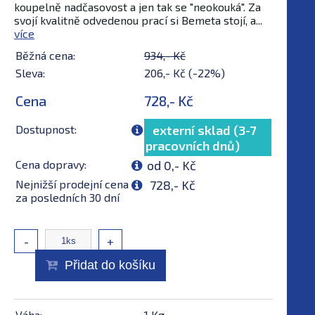
koupelně nadčasovost a jen tak se "neokouká". Za
svojí kvalitně odvedenou prací si Bemeta stojí, a...
více
Běžná cena:
934,- Kč
Sleva:
206,- Kč (-22%)
Cena
728,- Kč
Dostupnost:
externí sklad (3-7
pracovních dnů)
Cena dopravy:
od 0,- Kč
Nejnižší prodejní cena
728,- Kč
za posledních 30 dní
-
+
Přidat do košíku
Váha:
1 Kg