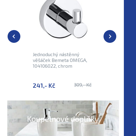
Externí sk
Jednoduchý nástěnný
Pevnostn
věšáček Bemeta OMEGA,
Bemeta 
104106022, chrom
10230705
241,- Kč
309,- Kč
756,- K
Koupelnové doplňky