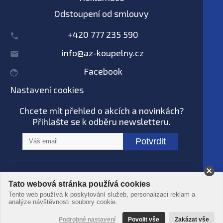
Odstoupení od smlouvy
+420 777 235 590
info@az-koupelny.cz
Facebook
Nastavení cookies
Chcete mít přehled o akcích a novinkách?
Přihlašte se k odběru newsletteru.
Potvrdit
Na tomto webu nepoužíváme AI systémy
Tato webová stránka používá cookies
© AZ koupelny® 2006 - 2026 -
Podmínky
Tento web používá k poskytování služeb, personalizaci reklam a
použití
-
Ochrana dat
-
Zpracování osobních
analýze návštěvnosti soubory cookie.
údajů
Podrobné nastavení
Povolit vše
Zakázat vše