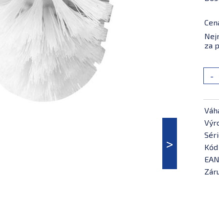
Cen
Nejn
za p
-
Váh
Výr
Séri
Kód
EAN
Záru