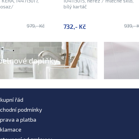
KERA, 144713017,
104113015, nerez / mléčné sklo,
mosaz/
bílý kartáč
979,- Kč
732,- Kč
939,- 
pelnové doplňky
kupní řád
chodní podmínky
prava a platba
klamace