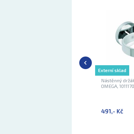
Externí sklad
Nástěnný držá
OMEGA, 1011170
491,- Kč