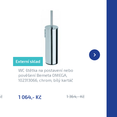
Externí sklad
Externí sk
WC štětka na postavení nebo
Polička 
pověšení Bemeta OMEGA,
OMEGA 1
102313066, chrom, bílý kartáč
sklo
Kč
1 064,- Kč
1 364,- Kč
715,- K