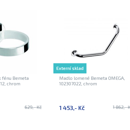
Externí sklad
k fénu Bemeta
Madlo lomené Bemeta OMEGA,
12, chrom
102307022, chrom
629,- Kč
1 453,- Kč
1 862,- 