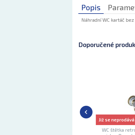
Popis
Parame
Náhradní WC kartáč bez
Doporučené produ
Již se neprodává
WC štětka retr