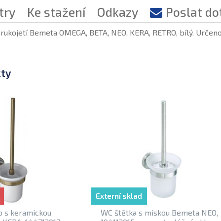
try
Ke stažení
Odkazy
Poslat do
 rukojetí Bemeta OMEGA, BETA, NEO, KERA, RETRO, bílý. Urče
kty
Externí sklad
o s keramickou
WC štětka s miskou Bemeta NEO,