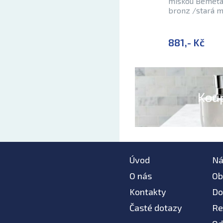
miskou Bemeta 
bronz /stará 
881,- Kč
Kou
Úvod
Ná
O nás
Ob
Kontakty
Do
Časté dotazy
Re