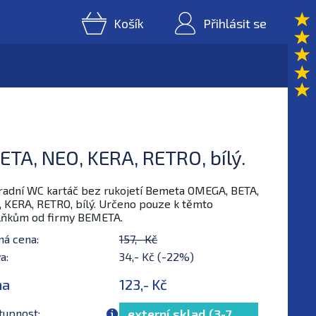
Košík
Přihlásit se
TA, NEO, KERA, RETRO, bílý.
adní WC kartáč bez rukojetí Bemeta OMEGA, BETA,
 KERA, RETRO, bílý. Určeno pouze k těmto
lňkům od firmy BEMETA.
ná cena:
157,- Kč
a:
34,- Kč (-22%)
na
123,- Kč
tupnost:
externí sklad (3-7