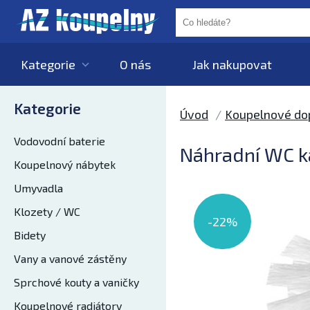
Kategorie
O nás
Jak nakupovat
Kategorie
Úvod
Koupelnové do
Vodovodní baterie
Náhradní WC ka
Koupelnový nábytek
Umyvadla
Klozety / WC
-22%
Bidety
Vany a vanové zástěny
Sprchové kouty a vaničky
Koupelnové radiátory