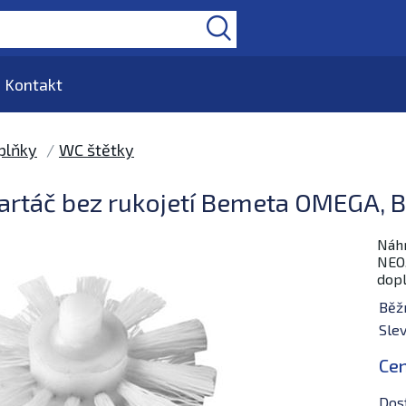
Kontakt
plňky
WC štětky
rtáč bez rukojetí Bemeta OMEGA, BE
Náhr
NEO,
dop
Běž
Slev
Ce
Dos