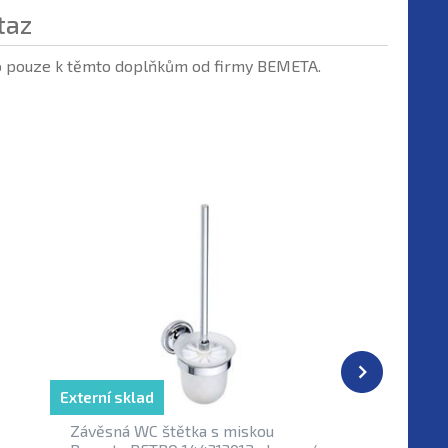
taz
no pouze k těmto doplňkům od firmy BEMETA.
Externí sklad
Závěsná WC štětka s miskou
Závěsná 