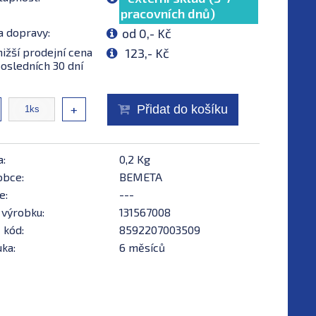
pracovních dnů)
a dopravy:
od 0,- Kč
ižší prodejní cena
123,- Kč
osledních 30 dní
+
Přidat do košíku
a:
0,2 Kg
obce:
BEMETA
e:
---
 výrobku:
131567008
 kód:
8592207003509
ka:
6 měsíců