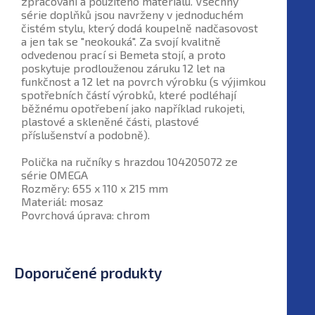
zpracování a použitého materiálu. Všechny
série doplňků jsou navrženy v jednoduchém
čistém stylu, který dodá koupelně nadčasovost
a jen tak se "neokouká". Za svojí kvalitně
odvedenou prací si Bemeta stojí, a proto
poskytuje prodlouženou záruku 12 let na
funkčnost a 12 let na povrch výrobku (s výjimkou
spotřebních částí výrobků, které podléhají
běžnému opotřebení jako například rukojeti,
plastové a skleněné části, plastové
příslušenství a podobně).
Polička na ručníky s hrazdou 104205072 ze
série OMEGA
Rozměry: 655 x 110 x 215 mm
Materiál: mosaz
Povrchová úprava: chrom
Doporučené produkty