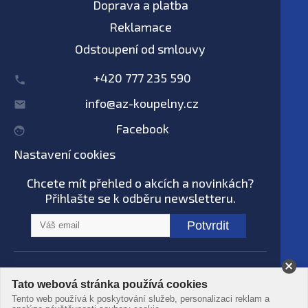
Doprava a platba
Reklamace
Odstoupení od smlouvy
+420 777 235 590
info@az-koupelny.cz
Facebook
Nastavení cookies
Chcete mít přehled o akcích a novinkách?
Přihlašte se k odběru newsletteru.
Potvrdit
Na tomto webu nepoužíváme AI systémy
Tato webová stránka používá cookies
© AZ koupelny® 2006 - 2026 -
Podmínky
Tento web používá k poskytování služeb, personalizaci reklam a
použití
-
Ochrana dat
-
Zpracování osobních