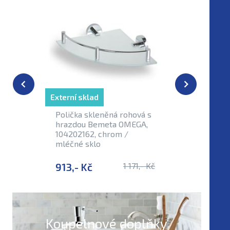
Externí sklad
Externí sk
Polička skleněná rohová s
Polička 
hrazdou Bemeta OMEGA,
OMEGA, 
104202162, chrom /
1042050
mléčné sklo
913,- Kč
1 171,- Kč
1 469,-
Koupelnové doplňky