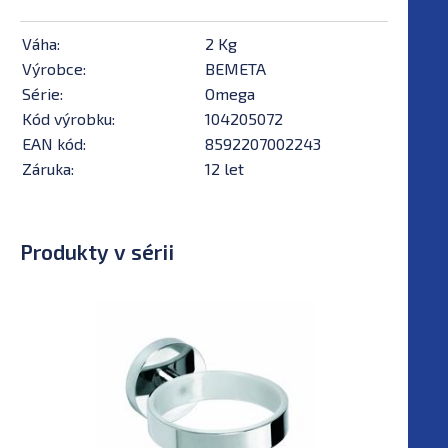
Váha:
2 Kg
Výrobce:
BEMETA
Série:
Omega
Kód výrobku:
104205072
EAN kód:
8592207002243
Záruka:
12 let
Produkty v sérii