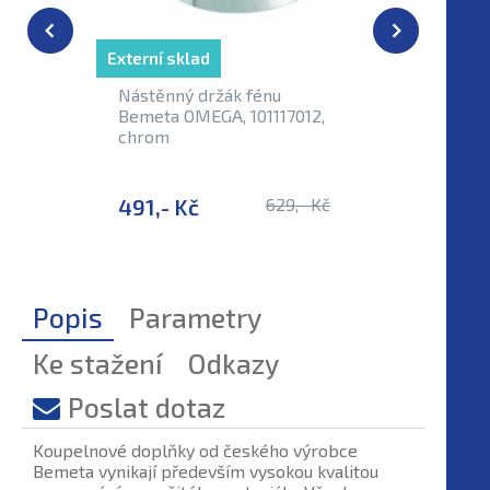
Externí sklad
Externí sk
Nástěnný držák fénu
Madlo l
Bemeta OMEGA, 101117012,
OMEGA, 
chrom
491,- Kč
629,- Kč
1 453,-
Popis
Parametry
Ke stažení
Odkazy
Poslat dotaz
Koupelnové doplňky od českého výrobce
Bemeta vynikají především vysokou kvalitou