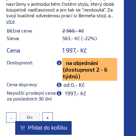
navrženy v jednoduchém čistém stylu, který dodá
koupelně nadčasovost a jen tak se "neokouká". Za
svojí kvalitně odvedenou prací si Bemeta stojí, a...
více
Běžná cena:
2 560,- Kč
Sleva:
563,- Kč (-22%)
Cena
1 997,- Kč
Dostupnost:
na objednání
(dostupnost 2 - 6
týdnů)
Cena dopravy:
od 0,- Kč
Nejnižší prodejní cena
1997,- Kč
za posledních 30 dní
-
+
Přidat do košíku