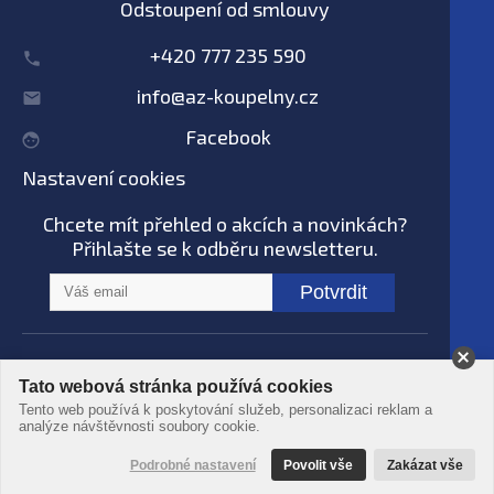
Odstoupení od smlouvy
+420 777 235 590
info@az-koupelny.cz
Facebook
Nastavení cookies
Chcete mít přehled o akcích a novinkách?
Přihlašte se k odběru newsletteru.
Potvrdit
Na tomto webu nepoužíváme AI systémy
Tato webová stránka používá cookies
© AZ koupelny® 2006 - 2026 -
Podmínky
Tento web používá k poskytování služeb, personalizaci reklam a
použití
-
Ochrana dat
-
Zpracování osobních
analýze návštěvnosti soubory cookie.
údajů
Podrobné nastavení
Povolit vše
Zakázat vše