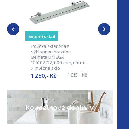
Externí sklad
Externí sk
Polička skleněná s
Magneti
výklopnou hrazdou
Bemeta 
Bemeta OMEGA,
10410820
104102212, 600 mm, chrom
/ mléčné sklo
1 260,- Kč
1 615,- Kč
481,- K
Koupelnové doplňky