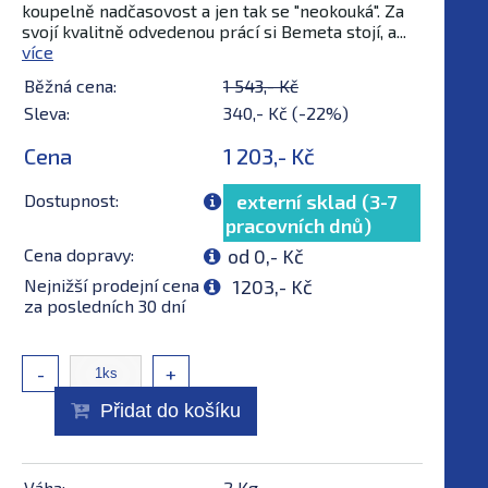
koupelně nadčasovost a jen tak se "neokouká". Za
svojí kvalitně odvedenou prácí si Bemeta stojí, a...
více
Běžná cena:
1 543,- Kč
Sleva:
340,- Kč (-22%)
Cena
1 203,- Kč
Dostupnost:
externí sklad (3-7
pracovních dnů)
Cena dopravy:
od 0,- Kč
Nejnižší prodejní cena
1203,- Kč
za posledních 30 dní
-
+
Přidat do košíku
Váha:
2 Kg