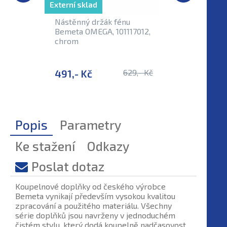
Externí sklad
Externí sk
Nástěnný držák fénu
Madlo l
Bemeta OMEGA, 101117012,
OMEGA, 
chrom
491,- Kč
629,- Kč
1 453,-
Popis
Parametry
Ke stažení
Odkazy
Poslat dotaz
Koupelnové doplňky od českého výrobce
Bemeta vynikají především vysokou kvalitou
zpracování a použitého materiálu. Všechny
série doplňků jsou navrženy v jednoduchém
čistém stylu, který dodá koupelně nadčasovost