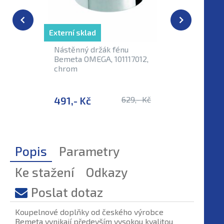
Externí sklad
Externí sk
Nástěnný držák fénu
Madlo l
Bemeta OMEGA, 101117012,
OMEGA, 
chrom
491,- Kč
629,- Kč
1 453,-
Popis
Parametry
Ke stažení
Odkazy
Poslat dotaz
Koupelnové doplňky od českého výrobce
Bemeta vynikají především vysokou kvalitou