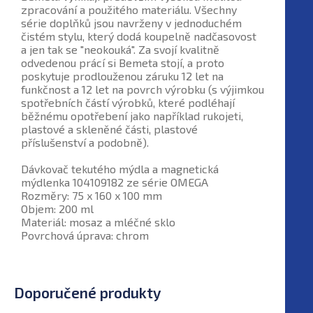
zpracování a použitého materiálu. Všechny
série doplňků jsou navrženy v jednoduchém
čistém stylu, který dodá koupelně nadčasovost
a jen tak se "neokouká". Za svojí kvalitně
odvedenou prácí si Bemeta stojí, a proto
poskytuje prodlouženou záruku 12 let na
funkčnost a 12 let na povrch výrobku (s výjimkou
spotřebních částí výrobků, které podléhají
běžnému opotřebení jako například rukojeti,
plastové a skleněné části, plastové
příslušenství a podobně).
Dávkovač tekutého mýdla a magnetická
mýdlenka 104109182 ze série OMEGA
Rozměry: 75 x 160 x 100 mm
Objem: 200 ml
Materiál: mosaz a mléčné sklo
Povrchová úprava: chrom
Doporučené produkty