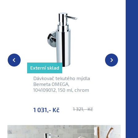
Externí sklad
Externí sk
Dávkovač tekutého mýdla
Dávkovač
Bemeta OMEGA,
JUMBO B
104109012, 150 ml, chrom
10410903
chrom
1 031,- Kč
1 321,- Kč
2 112,-