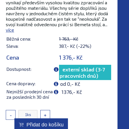
vynikají především vysokou kvalitou zpracování a
použitého materiálu. Všechny série doplňků jsou
navrženy v jednoduchém čistém stylu, který dodá
koupelně nadčasovost a jen tak se "neokouká". Za
svojí kvalitně odvedenou prácí si Bemeta stojí, a...
více
Běžná cena:
1 763,- Kč
Sleva:
387,- Kč (-22%)
Cena
1 376,- Kč
Dostupnost:
externí sklad (3-7
pracovních dnů)
Cena dopravy:
od 0,- Kč
Nejnižší prodejní cena
1376,- Kč
za posledních 30 dní
-
+
Přidat do košíku