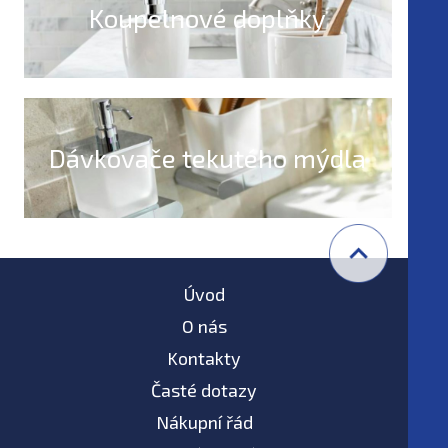
Koupelnové doplňky
Dávkovače tekutého mýdla
Úvod
O nás
Kontakty
Časté dotazy
Nákupní řád