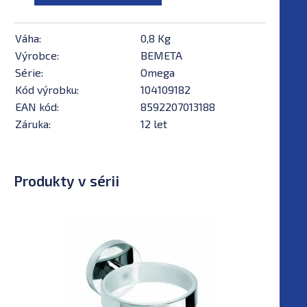
Váha:
0,8 Kg
Výrobce:
BEMETA
Série:
Omega
Kód výrobku:
104109182
EAN kód:
8592207013188
Záruka:
12 let
Produkty v sérii