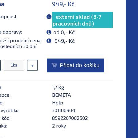
na
949,- Kč
tupnost:
externí sklad (3-7
pracovních dnů)
a dopravy:
od 0,- Kč
ižší prodejní cena
949,- Kč
osledních 30 dní
+
Přidat do košíku
a:
1,7 Kg
obce:
BEMETA
e:
Help
 výrobku:
301100904
 kód:
8592207002502
ka:
2 roky