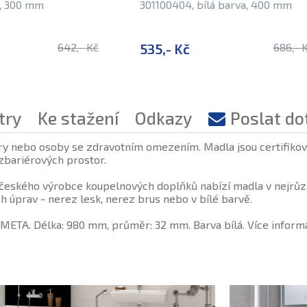
é, 300 mm
301100404, bílá barva, 400 mm
642,- Kč
535,- Kč
686,- 
try
Ke stažení
Odkazy
Poslat do
ry nebo osoby se zdravotním omezením. Madla jsou certifiková
zbariérových prostor.
eského výrobce koupelnových doplňků nabízí madla v nejrůzn
 úprav - nerez lesk, nerez brus nebo v bílé barvě.
ETA. Délka: 980 mm, průměr: 32 mm. Barva bílá. Více informac