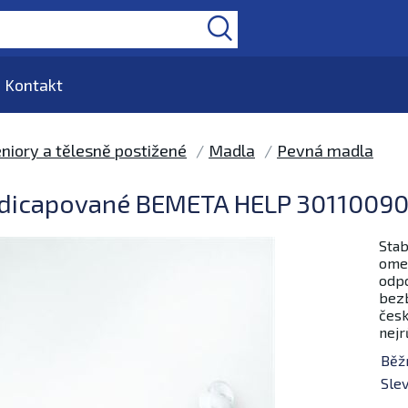
Kontakt
niory a tělesně postižené
Madla
Pevná madla
dicapované BEMETA HELP 301100904
Stab
omez
odpo
bezb
česk
nejr
Běž
Slev