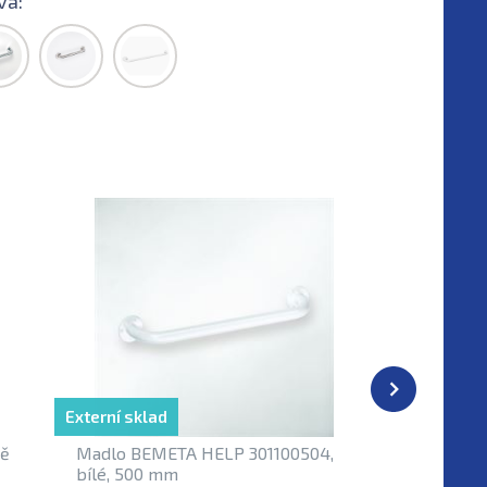
va:
Externí sklad
Externí sk
ně
Madlo BEMETA HELP 301100504,
Madlo p
bílé, 500 mm
30110060