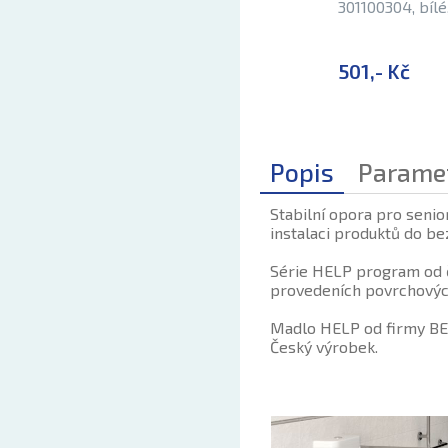
301100304, bíl
501,- Kč
Popis
Parame
Stabilní opora pro senio
instalaci produktů do be
Série HELP program od č
provedeních povrchových
Madlo HELP od firmy BEM
Český výrobek.