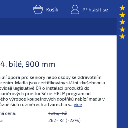
Košík
Přihlásit se
, bílé, 900 mm
ilní opora pro seniory nebo osoby se zdravotním
ením. Madla jsou certifikovány státní zkušebnou a
vídají legislativě ČR o instalaci produktů do
ariérových prostor.Série HELP program od
ého výrobce koupelnových doplňků nabízí madla v
ůznějších rozměrech a tvarech a v...
více
ná cena:
1 216,- Kč
a:
267,- Kč (-22%)