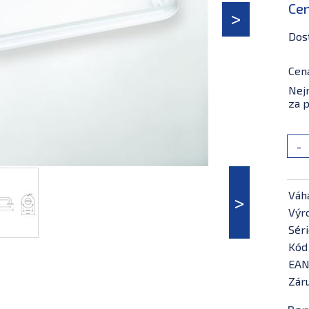
Ce
Dos
Cen
Nejn
za p
-
Váh
Výr
Séri
Kód
EAN
Záru