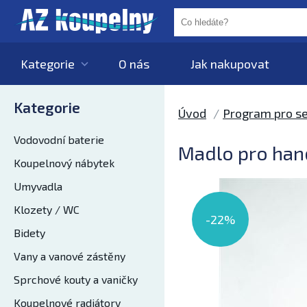
Kategorie
O nás
Jak nakupovat
Kategorie
Úvod
Program pro se
Vodovodní baterie
Madlo pro han
Koupelnový nábytek
Umyvadla
Klozety / WC
-22%
Bidety
Vany a vanové zástěny
Sprchové kouty a vaničky
Koupelnové radiátory