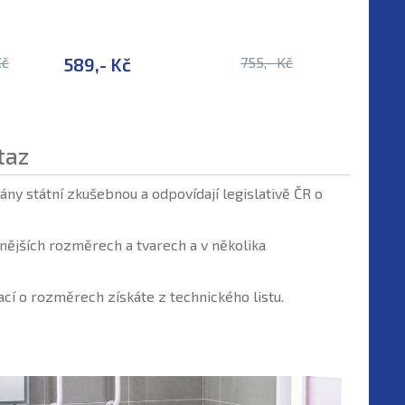
Kč
589,- Kč
755,- Kč
705,- K
taz
ny státní zkušebnou a odpovídají legislativě ČR o
ějších rozměrech a tvarech a v několika
í o rozměrech získáte z technického listu.