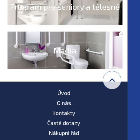
Program pro seniory a tělesně
postižené
Madla
Úvod
O nás
Kontakty
Časté dotazy
Nákupní řád