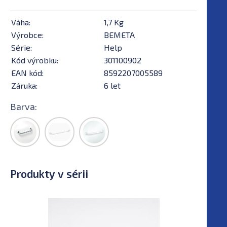
Váha:
1,7 Kg
Výrobce:
BEMETA
Série:
Help
Kód výrobku:
301100902
EAN kód:
8592207005589
Záruka:
6 let
Barva:
Produkty v sérii