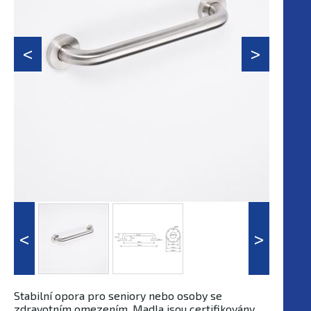
Stabilní opora pro seniory nebo osoby se
zdravotním omezením. Madla jsou certifikovány