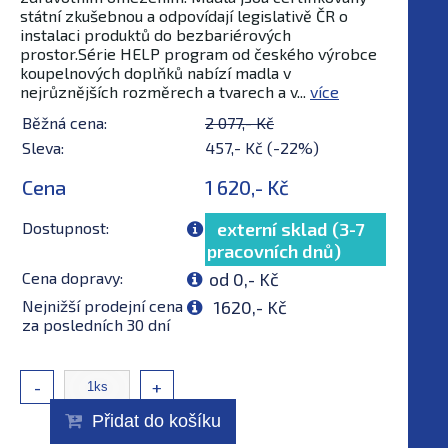
státní zkušebnou a odpovídají legislativě ČR o
instalaci produktů do bezbariérových
prostor.Série HELP program od českého výrobce
koupelnových doplňků nabízí madla v
nejrůznějších rozměrech a tvarech a v...
více
Běžná cena:
2 077,- Kč
Sleva:
457,- Kč (-22%)
Cena
1 620,- Kč
Dostupnost:
externí sklad (3-7
pracovních dnů)
Cena dopravy:
od 0,- Kč
Nejnižší prodejní cena
1620,- Kč
za posledních 30 dní
-
+
Přidat do košíku