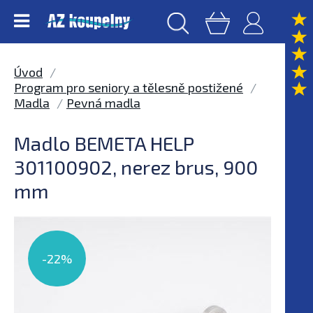
Úvod
Program pro seniory a tělesně postižené
Madla
Pevná madla
Madlo BEMETA HELP
301100902, nerez brus, 900
mm
-22%