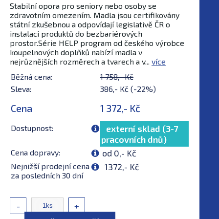
Stabilní opora pro seniory nebo osoby se
zdravotním omezením. Madla jsou certifikovány
státní zkušebnou a odpovídají legislativě ČR o
instalaci produktů do bezbariérových
prostor.Série HELP program od českého výrobce
koupelnových doplňků nabízí madla v
nejrůznějších rozměrech a tvarech a v...
více
Běžná cena:
1 758,- Kč
Sleva:
386,- Kč (-22%)
Cena
1 372,- Kč
Dostupnost:
externí sklad (3-7
pracovních dnů)
Cena dopravy:
od 0,- Kč
Nejnižší prodejní cena
1372,- Kč
za posledních 30 dní
-
+