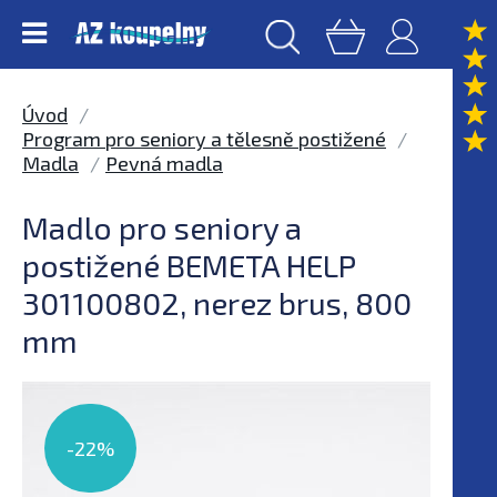
Úvod
Program pro seniory a tělesně postižené
Madla
Pevná madla
Madlo pro seniory a
postižené BEMETA HELP
301100802, nerez brus, 800
mm
-22%