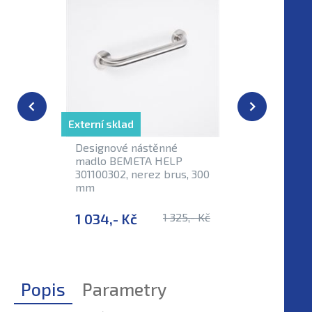
Externí sklad
Designové nástěnné
Madlo B
madlo BEMETA HELP
30110040
301100302, nerez brus, 300
400 mm
mm
1 034,- Kč
1 325,- Kč
1 055,-
Popis
Parametry