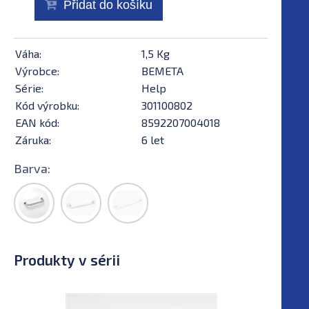
Přidat do košíku
Váha:
1,5 Kg
Výrobce:
BEMETA
Série:
Help
Kód výrobku:
301100802
EAN kód:
8592207004018
Záruka:
6 let
Barva:
Produkty v sérii