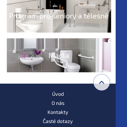
Program pro seniory a tělesně
postižené
Madla
Úvod
O nás
Kontakty
Časté dotazy