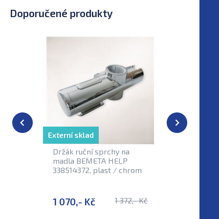
Doporučené produkty
Externí sklad
Držák ruční sprchy na
madla BEMETA HELP
338514372, plast / chrom
1 070,- Kč
1 372,- Kč