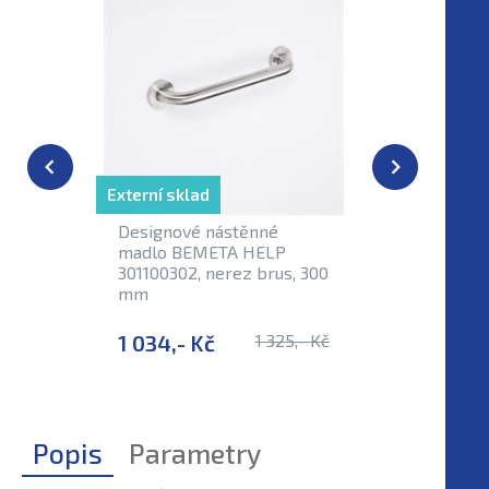
Externí sklad
Designové nástěnné
Madlo B
madlo BEMETA HELP
30110040
301100302, nerez brus, 300
400 mm
mm
1 034,- Kč
1 325,- Kč
1 055,-
Popis
Parametry