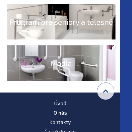
Program pro seniory a tělesně
postižené
Madla
Úvod
O nás
Kontakty
Časté dotazy