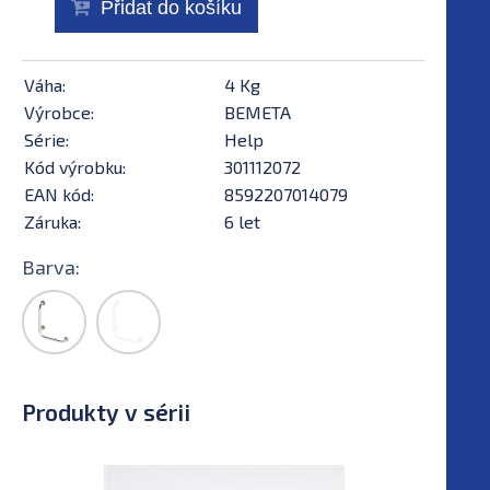
Přidat do košíku
Váha:
4 Kg
Výrobce:
BEMETA
Série:
Help
Kód výrobku:
301112072
EAN kód:
8592207014079
Záruka:
6 let
Barva:
Produkty v sérii