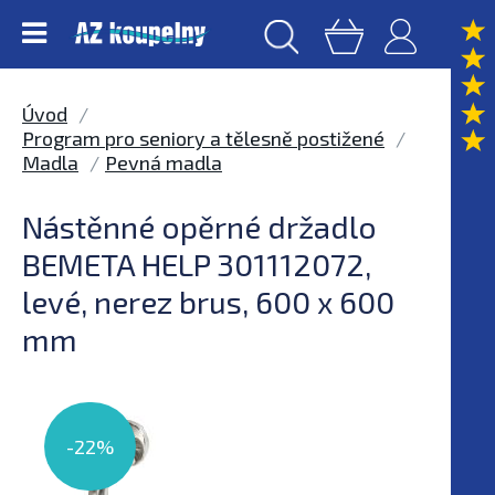
Úvod
Program pro seniory a tělesně postižené
Madla
Pevná madla
Nástěnné opěrné držadlo
BEMETA HELP 301112072,
levé, nerez brus, 600 x 600
mm
-22%