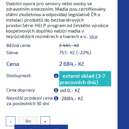
Stabilní opora pro seniory nebo osoby se
zdravotním omezením. Madla jsou certifikovány
státní zkušebnou a odpovídají legislativě ČR o
instalaci produktů do bezbariérových
prostor.Série HELP program od českého výrobce
koupelnových doplňků nabízí madla v
nejrůznějších rozměrech a tvarech a v...
více
Běžná cena:
3 441,- Kč
Sleva:
757,- Kč (-22%)
Cena
2 684,- Kč
Dostupnost:
externí sklad (3-7
pracovních dnů)
Cena dopravy:
od 0,- Kč
Nejnižší prodejní cena
2684,- Kč
za posledních 30 dní
-
+