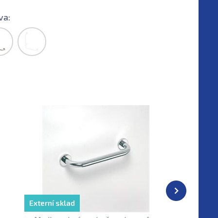
va:
Externí sklad