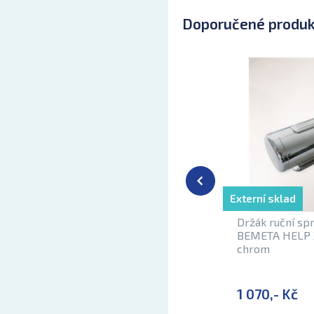
Doporučené produ
Externí sklad
Držák ruční sp
BEMETA HELP 3
chrom
1 070,- Kč