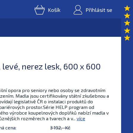
Košík
Přihlásit se
evé, nerez lesk, 600 x 600
ilní opora pro seniory nebo osoby se zdravotním
ením. Madla jsou certifikovány státní zkušebnou a
vídají legislativě ČR o instalaci produktů do
ariérových prostor.Série HELP program od
ého výrobce koupelnových doplňků nabízí madla v
ůznějších rozměrech a tvarech a v...
více
ná cena:
3 192,- Kč