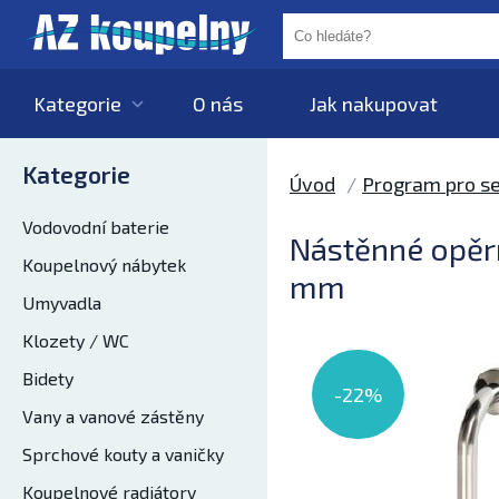
Kategorie
O nás
Jak nakupovat
Kategorie
Úvod
Program pro se
Vodovodní baterie
Nástěnné opěrn
Koupelnový nábytek
mm
Umyvadla
Klozety / WC
Bidety
-22%
Vany a vanové zástěny
Sprchové kouty a vaničky
Koupelnové radiátory