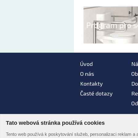
Program pro s
Úvod
Ná
O nás
Ob
Kontakty
Do
Časté dotazy
Re
Od
Tato webová stránka používá cookies
Na tomto webu nepou
© AZ koupelny® 2006 -
Tento web používá k poskytování služeb, personalizaci reklam a 