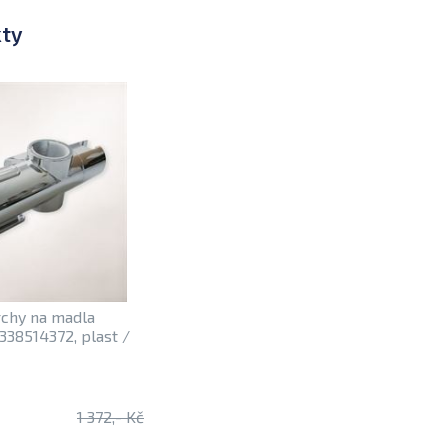
kty
rchy na madla
38514372, plast /
1 372,- Kč