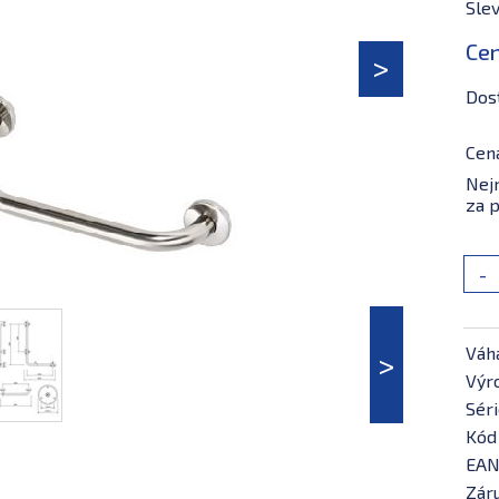
Slev
Ce
Dos
Cen
Nejn
za p
-
Váh
Výr
Séri
Kód
EAN
Záru