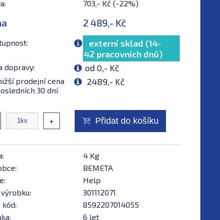
a:
703,- Kč (-22%)
na
2 489,- Kč
tupnost:
externí sklad (14-
42 pracovních dnů)
a dopravy:
od 0,- Kč
ižší prodejní cena
2489,- Kč
osledních 30 dní
+
Přidat do košíku
a:
4 Kg
obce:
BEMETA
e:
Help
 výrobku:
301112071
 kód:
8592207014055
ka:
6 let