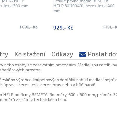
BEMETA HELP
Lesklé pevné madlo BEMETA
ez lesk, 300 mm
HELP 301100401, nerez lesk, 400
mm
1 098,- Kč
929,- Kč
1 191,- 
try
Ke stažení
Odkazy
Poslat do
ry nebo osoby se zdravotním omezením. Madla jsou certifiková
zbariérových prostor.
eského výrobce koupelnových doplňků nabízí madla v nejrůzn
 úprav - nerez lesk, nerez brus nebo v bílé barvě.
 HELP od firmy BEMETA. Rozměry: 600 x 600 mm, průměr: 32 m
ozměrů získáte z technického listu.