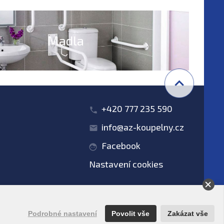
Madla
+420 777 235 590
info@az-koupelny.cz
Facebook
Nastavení cookies
obních údajů
Podrobné nastavení
Povolit vše
Zakázat vše