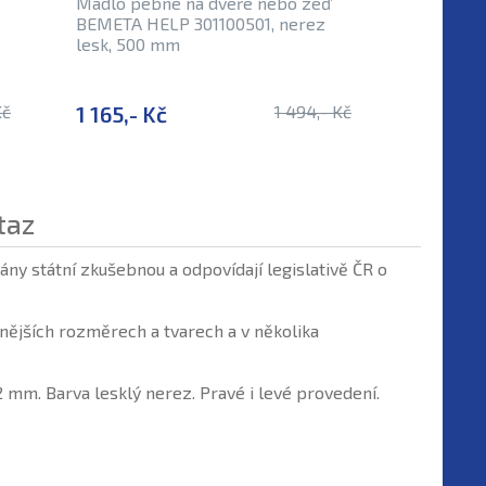
Madlo pebné na dveře nebo zeď
Madlo i
BEMETA HELP 301100501, nerez
30110060
lesk, 500 mm
Kč
1 165,- Kč
1 494,- Kč
1 242,-
taz
ny státní zkušebnou a odpovídají legislativě ČR o
ějších rozměrech a tvarech a v několika
m. Barva lesklý nerez. Pravé i levé provedení.