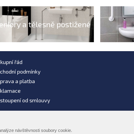
eniory a tělesně postižené
kupní řád
chodní podmínky
prava a platba
klamace
stoupení od smlouvy
žíváme AI systémy
 2026 -
Podmínky použití
-
Ochrana dat
-
Zpracování os
analýze návštěvnosti soubory cookie.