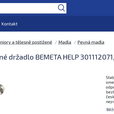
Kontakt
niory a tělesně postižené
Madla
Pevná madla
é držadlo BEMETA HELP 301112071, l
Stab
omez
odpo
bezb
česk
nejr
Běž