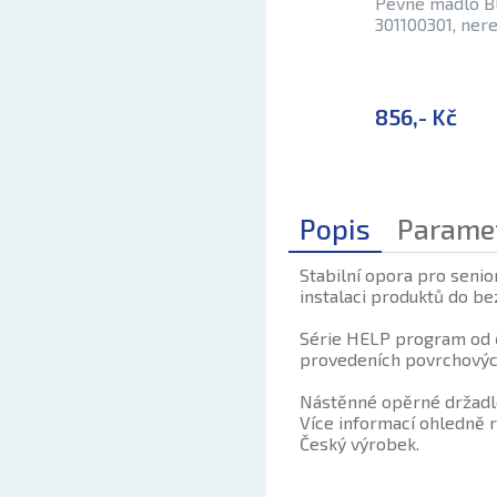
Pevné madlo 
301100301, ner
856,- Kč
Popis
Parame
Stabilní opora pro senio
instalaci produktů do be
Série HELP program od č
provedeních povrchových
Nástěnné opěrné držadlo
Více informací ohledně r
Český výrobek.