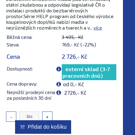
státní zkušebnou a odpovídají legislativě ČR o
instalaci produktů do bezbariérových
prostor.Série HELP program od českého výrobce
koupelnových doplňků nabízí madla v
nejrůznějších rozměrech a tvarech a v...
více
Běžná cena:
3 495,- Kč
Sleva:
769,- Kč (-22%)
Cena
2 726,- Kč
Dostupnost:
externí sklad (3-7
pracovních dnů)
Cena dopravy:
od 0,- Kč
Nejnižší prodejní cena
2726,- Kč
za posledních 30 dní
-
+
Přidat do košíku