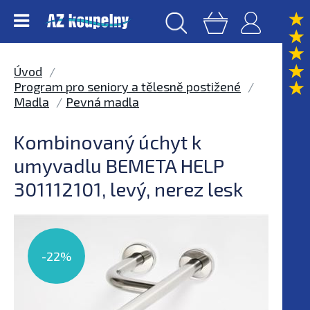
Úvod
Program pro seniory a tělesně postižené
Madla
Pevná madla
Kombinovaný úchyt k
umyvadlu BEMETA HELP
301112101, levý, nerez lesk
-22%