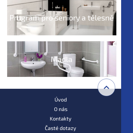
Program pro seniory a tělesně
postižené
Madla
Úvod
O nás
Kontakty
Časté dotazy