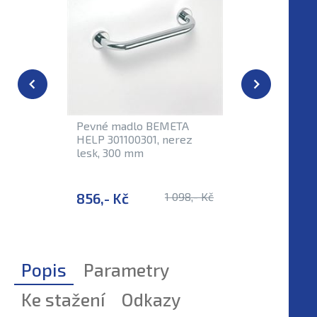
Externí sk
Pevné madlo BEMETA
Lesklé p
HELP 301100301, nerez
BEMETA 
lesk, 300 mm
nerez le
856,- Kč
1 098,- Kč
929,- 
Popis
Parametry
Ke stažení
Odkazy