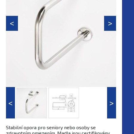
Stabilní opora pro seniory nebo osoby se
zdravotním omezením. Madla jsou certifikovány