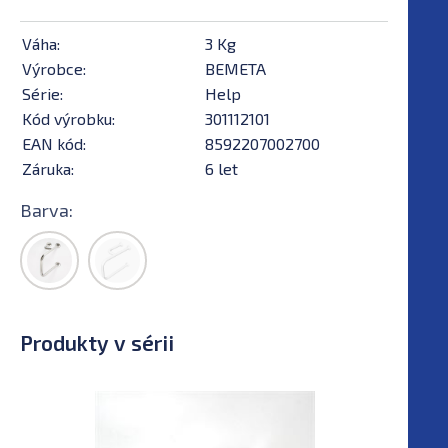
Váha:
3 Kg
Výrobce:
BEMETA
Série:
Help
Kód výrobku:
301112101
EAN kód:
8592207002700
Záruka:
6 let
Barva:
Produkty v sérii