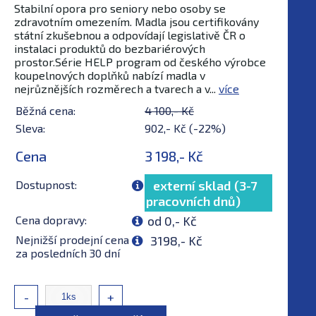
Stabilní opora pro seniory nebo osoby se
zdravotním omezením. Madla jsou certifikovány
státní zkušebnou a odpovídají legislativě ČR o
instalaci produktů do bezbariérových
prostor.Série HELP program od českého výrobce
koupelnových doplňků nabízí madla v
nejrůznějších rozměrech a tvarech a v...
více
Běžná cena:
4 100,- Kč
Sleva:
902,- Kč (-22%)
Cena
3 198,- Kč
Dostupnost:
externí sklad (3-7
pracovních dnů)
Cena dopravy:
od 0,- Kč
Nejnižší prodejní cena
3198,- Kč
za posledních 30 dní
-
+