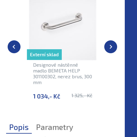
Externí sklad
Designové nástěnné
Madlo B
madlo BEMETA HELP
30110040
301100302, nerez brus, 300
400 mm
mm
1 034,- Kč
1 325,- Kč
1 055,-
Popis
Parametry