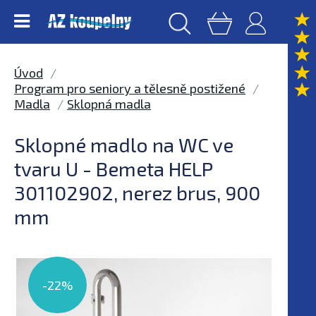
Úvod
Program pro seniory a tělesně postižené
Madla
Sklopná madla
Sklopné madlo na WC ve
tvaru U - Bemeta HELP
301102902, nerez brus, 900
mm
-22%