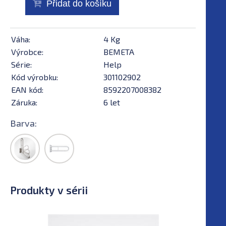
Přidat do košíku
Váha:
4 Kg
Výrobce:
BEMETA
Série:
Help
Kód výrobku:
301102902
EAN kód:
8592207008382
Záruka:
6 let
Barva:
Produkty v sérii