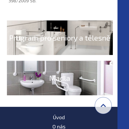
398/2009 Sb.
Program pro seniory a tělesně
postižené
Madla
Úvod
O nás