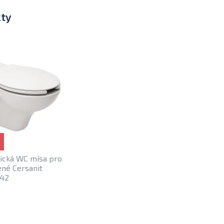
kty
ická WC mísa pro
ené Cersanit
042