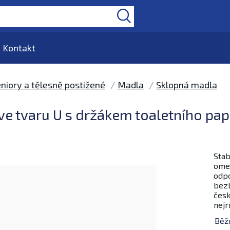
Kontakt
niory a tělesně postižené
Madla
Sklopná madla
ve tvaru U s držákem toaletního pa
Stab
omez
odpo
bezb
česk
nejr
Běž