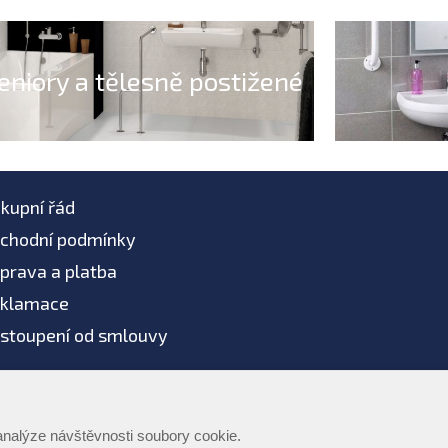
eniory a tělesně postižené
kupní řád
chodní podmínky
prava a platba
klamace
stoupení od smlouvy
žíváme AI systémy
 2026 -
Podmínky použití
-
Ochrana dat
-
Zpracování os
analýze návštěvnosti soubory cookie.