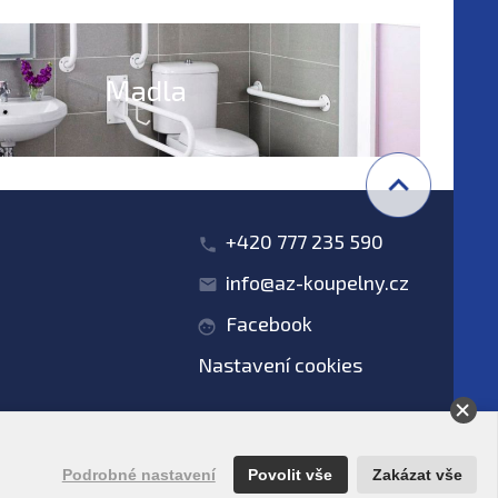
Madla
+420 777 235 590
info@az-koupelny.cz
Facebook
Nastavení cookies
obních údajů
Podrobné nastavení
Povolit vše
Zakázat vše