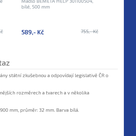
ně
Madlo BEMETA HELP 301100504,
Madlo p
bílé, 500 mm
30110060
Kč
589,- Kč
755,- Kč
705,- K
taz
ny státní zkušebnou a odpovídají legislativě ČR o
ějších rozměrech a tvarech a v několika
 900 mm, průměr: 32 mm. Barva bílá.