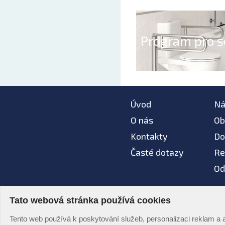
Program pro s
Úvod
Ná
O nás
Ob
Kontakty
Do
Časté dotazy
Re
Od
Tato webová stránka používá cookies
Na tomto webu nepou
© AZ koupelny® 2006 -
Tento web používá k poskytování služeb, personalizaci reklam a 