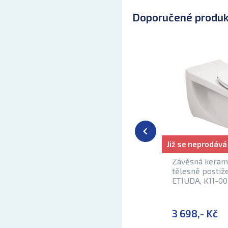
Doporučené produ
Již se neprodává
Závěsná keram
tělesně postiž
ETIUDA, K11-0
3 698,- Kč