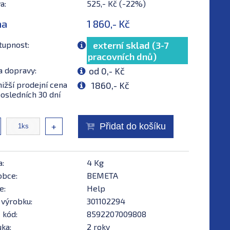
a:
525,- Kč (-22%)
na
1 860,- Kč
tupnost:
externí sklad (3-7
pracovních dnů)
a dopravy:
od 0,- Kč
ižší prodejní cena
1860,- Kč
osledních 30 dní
+
Přidat do košíku
a:
4 Kg
obce:
BEMETA
e:
Help
 výrobku:
301102294
 kód:
8592207009808
ka:
2 roky