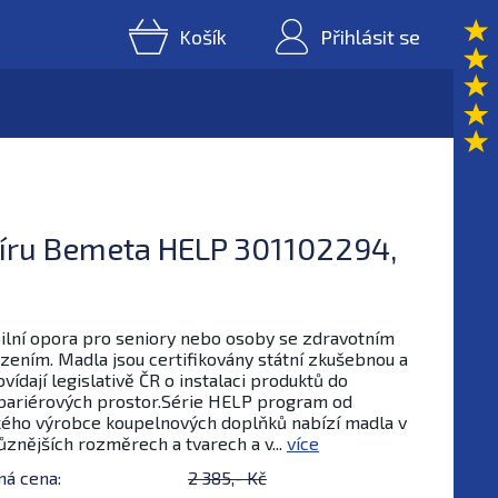
Košík
Přihlásit se
píru Bemeta HELP 301102294,
ilní opora pro seniory nebo osoby se zdravotním
ením. Madla jsou certifikovány státní zkušebnou a
vídají legislativě ČR o instalaci produktů do
ariérových prostor.Série HELP program od
ého výrobce koupelnových doplňků nabízí madla v
ůznějších rozměrech a tvarech a v...
více
ná cena:
2 385,- Kč