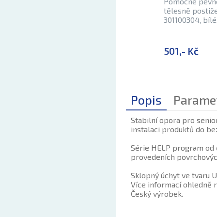
Pomocné pevné
tělesně posti
301100304, bíl
501,- Kč
Popis
Parame
Stabilní opora pro senio
instalaci produktů do be
Série HELP program od č
provedeních povrchových
Sklopný úchyt ve tvaru 
Více informací ohledně r
Český výrobek.