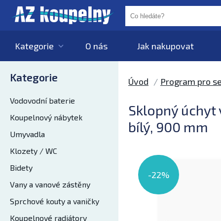
Kategorie
O nás
Jak nakupovat
Kategorie
Úvod
Program pro se
Vodovodní baterie
Sklopný úchyt 
Koupelnový nábytek
bílý, 900 mm
Umyvadla
Klozety / WC
Bidety
-22%
Vany a vanové zástěny
Sprchové kouty a vaničky
Koupelnové radiátory