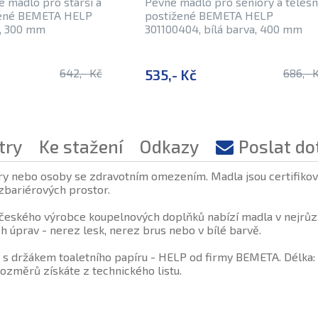
 madlo pro starší a
Pevné madlo pro seniory a těles
žené BEMETA HELP
postižené BEMETA HELP
é, 300 mm
301100404, bílá barva, 400 mm
642,- Kč
535,- Kč
686,- 
try
Ke stažení
Odkazy
Poslat do
ry nebo osoby se zdravotním omezením. Madla jsou certifiková
zbariérových prostor.
eského výrobce koupelnových doplňků nabízí madla v nejrůzn
 úprav - nerez lesk, nerez brus nebo v bílé barvě.
U s držákem toaletního papíru - HELP od firmy BEMETA. Délka:
ozměrů získáte z technického listu.