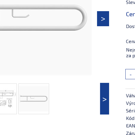
Slev
Ce
Dos
Cen
Nejn
za p
-
Váh
Výr
Séri
Kód
EAN
Záru