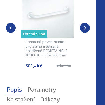
Externí sklad
Skladem
Pomocné pevné madlo
Pevné ma
pro starší a tělesně
tělesně 
postižené BEMETA HELP
BEMETA 
301100304, bílé, 300 mm
bílá bar
501,- Kč
642,- Kč
535,- K
Popis
Parametry
Ke stažení
Odkazy