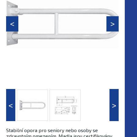
Stabilní opora pro seniory nebo osoby se
zdravotním omezením. Madla jsou certifikovány