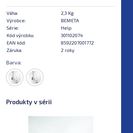
Váha:
2,3 Kg
Výrobce:
BEMETA
Série:
Help
Kód výrobku:
301102074
EAN kód:
8592207001772
Záruka:
2 roky
Barva:
Produkty v sérii