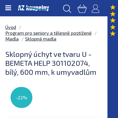
Úvod
Program pro seniory a tělesně postižené
Madla
Sklopná madla
Sklopný úchyt ve tvaru U -
BEMETA HELP 301102074,
bílý, 600 mm, k umyvadlům
-22%