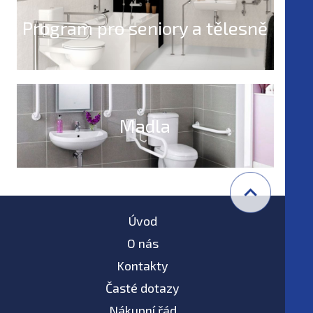
Program pro seniory a tělesně
postižené
Madla
Úvod
O nás
Kontakty
Časté dotazy
Nákupní řád