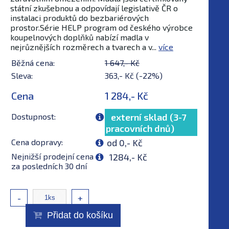
státní zkušebnou a odpovídají legislativě ČR o
instalaci produktů do bezbariérových
prostor.Série HELP program od českého výrobce
koupelnových doplňků nabízí madla v
nejrůznějších rozměrech a tvarech a v...
více
Běžná cena:
1 647,- Kč
Sleva:
363,- Kč (-22%)
Cena
1 284,- Kč
Dostupnost:
externí sklad (3-7
pracovních dnů)
Cena dopravy:
od 0,- Kč
Nejnižší prodejní cena
1284,- Kč
za posledních 30 dní
-
+
Přidat do košíku