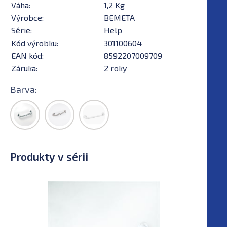
Váha:
1,2 Kg
Výrobce:
BEMETA
Série:
Help
Kód výrobku:
301100604
EAN kód:
8592207009709
Záruka:
2 roky
Barva:
Produkty v sérii