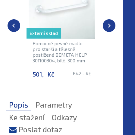
Externí sklad
Skladem
Pomocné pevné madlo
Pevné ma
pro starší a tělesně
tělesně 
postižené BEMETA HELP
BEMETA 
301100304, bílé, 300 mm
bílá bar
501,- Kč
642,- Kč
535,- K
Popis
Parametry
Ke stažení
Odkazy
Poslat dotaz