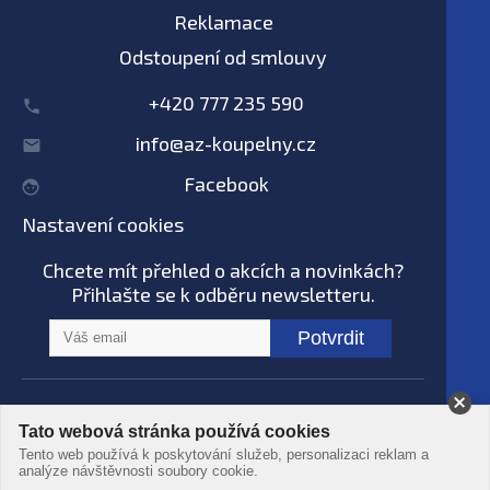
Reklamace
Odstoupení od smlouvy
+420 777 235 590
info@az-koupelny.cz
Facebook
Nastavení cookies
Chcete mít přehled o akcích a novinkách?
Přihlašte se k odběru newsletteru.
Potvrdit
Na tomto webu nepoužíváme AI systémy
Tato webová stránka používá cookies
© AZ koupelny® 2006 - 2026 -
Podmínky
Tento web používá k poskytování služeb, personalizaci reklam a
použití
-
Ochrana dat
-
Zpracování osobních
analýze návštěvnosti soubory cookie.
údajů