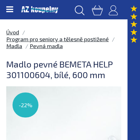
Úvod
Program pro seniory a tělesně postižené
Madla
Pevná madla
Madlo pevné BEMETA HELP
301100604, bílé, 600 mm
-22%