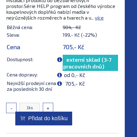
instalaci produktů do bezbariérových
prostor.Série HELP program od českého výrobce
koupelnových doplňků nabízí madla v
nejrůznějších rozměrech a tvarech a v...
více
Běžná cena:
904,- Kč
Sleva:
199,- Kč (-22%)
Cena
705,- Kč
Dostupnost:
externí sklad (3-7
pracovních dnů)
Cena dopravy:
od 0,- Kč
Nejnižší prodejní cena
705,- Kč
za posledních 30 dní
-
+
Přidat do košíku