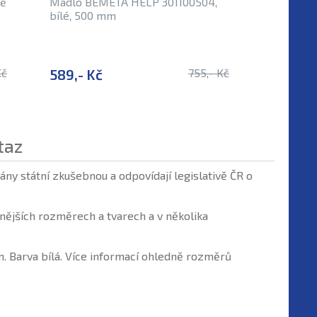
ně
Madlo BEMETA HELP 301100504,
Madlo p
bílé, 500 mm
30110060
Kč
589,- Kč
755,- Kč
705,- K
taz
ny státní zkušebnou a odpovídají legislativě ČR o
ějších rozměrech a tvarech a v několika
 Barva bílá. Více informací ohledně rozměrů