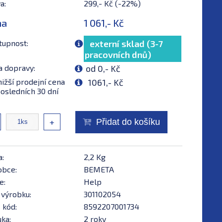
a:
299,- Kč (-22%)
na
1 061,- Kč
tupnost:
externí sklad (3-7
pracovních dnů)
a dopravy:
od 0,- Kč
ižší prodejní cena
1061,- Kč
osledních 30 dní
+
Přidat do košíku
a:
2,2 Kg
obce:
BEMETA
e:
Help
 výrobku:
301102054
 kód:
8592207001734
ka:
2 roky