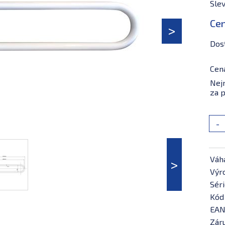
Slev
Ce
Dos
Cen
Nejn
za p
-
Váh
Výr
Séri
Kód
EAN
Záru