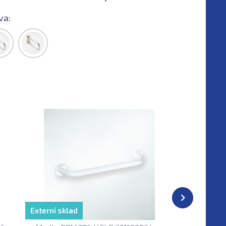
va:
Externí sklad
Externí sk