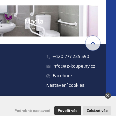
Madla
+420 777 235 590
info@az-koupelny.cz
Facebook
Nastavení cookies
obních údajů
Podrobné nastavení
Povolit vše
Zakázat vše