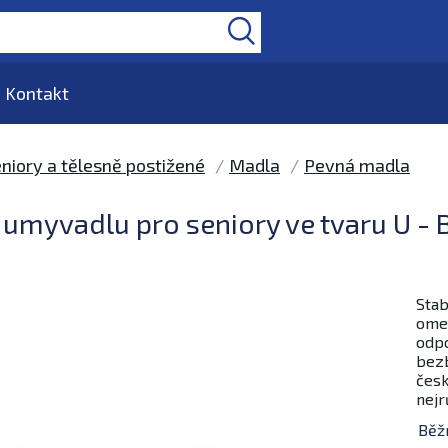
Kontakt
niory a tělesně postižené
Madla
Pevná madla
umyvadlu pro seniory ve tvaru U - 
Stab
omez
odpo
bezb
česk
nejr
Běž