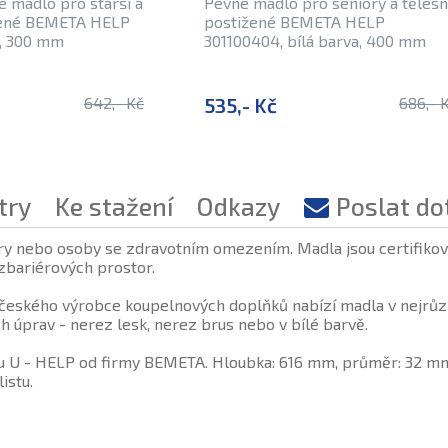
 madlo pro starší a
Pevné madlo pro seniory a těles
žené BEMETA HELP
postižené BEMETA HELP
é, 300 mm
301100404, bílá barva, 400 mm
642,- Kč
535,- Kč
686,- 
try
Ke stažení
Odkazy
Poslat do
ry nebo osoby se zdravotním omezením. Madla jsou certifiková
zbariérových prostor.
eského výrobce koupelnových doplňků nabízí madla v nejrůzn
 úprav - nerez lesk, nerez brus nebo v bílé barvě.
 U - HELP od firmy BEMETA. Hloubka: 616 mm, průměr: 32 mm.
istu.