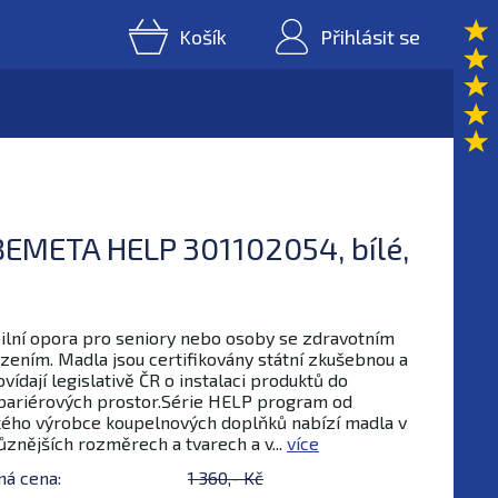
Košík
Přihlásit se
BEMETA HELP 301102054, bílé,
ilní opora pro seniory nebo osoby se zdravotním
ením. Madla jsou certifikovány státní zkušebnou a
vídají legislativě ČR o instalaci produktů do
ariérových prostor.Série HELP program od
ého výrobce koupelnových doplňků nabízí madla v
ůznějších rozměrech a tvarech a v...
více
ná cena:
1 360,- Kč