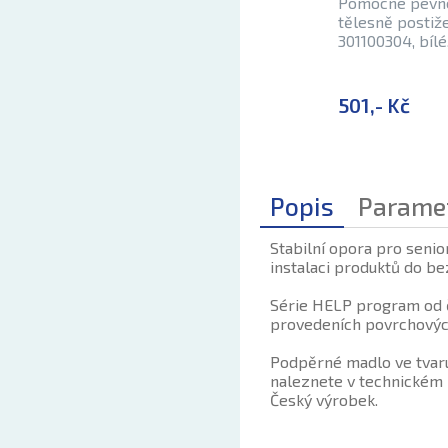
Pomocné pevné
tělesně posti
301100304, bíl
501,- Kč
Popis
Parame
Stabilní opora pro senio
instalaci produktů do be
Série HELP program od č
provedeních povrchových
Podpěrné madlo ve tvaru
naleznete v technickém l
Český výrobek.