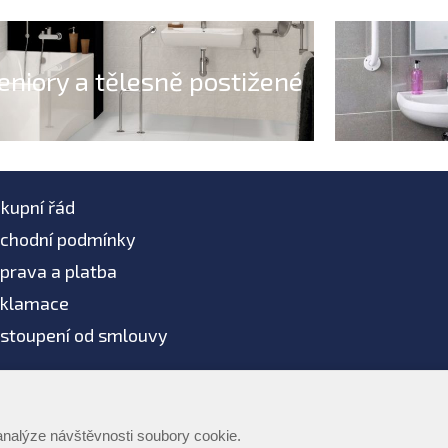
eniory a tělesně postižené
kupní řád
chodní podmínky
prava a platba
klamace
stoupení od smlouvy
žíváme AI systémy
 2026 -
Podmínky použití
-
Ochrana dat
-
Zpracování os
analýze návštěvnosti soubory cookie.