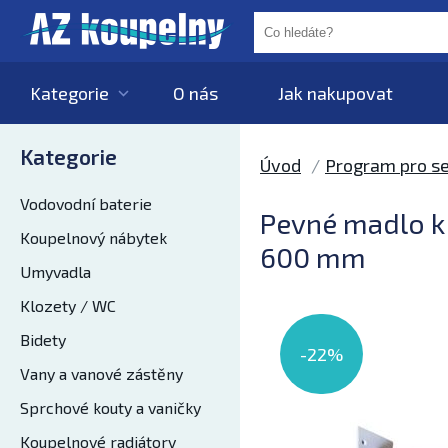
Kategorie
O nás
Jak nakupovat
Kategorie
Úvod
Program pro se
Vodovodní baterie
Pevné madlo k 
Koupelnový nábytek
600 mm
Umyvadla
Klozety / WC
Bidety
-22%
Vany a vanové zástěny
Sprchové kouty a vaničky
Koupelnové radiátory