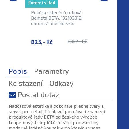
Externí sklad
Externí sk
Polička skleněná rohová
Polička 
Bemeta BETA, 132102012,
BETA, 13
chrom / mléčné sklo
mm, chro
825,- Kč
1 057,- Kč
834,- 
Popis
Parametry
Ke stažení
Odkazy
Poslat dotaz
Nadčasová estetika a dokonale přesné tvary a
smysl pro detail. Tři hlavní poznávací znamení
produktové řady BETA od českého výrobce
koupelnových doplňků. Ideální pro všechny
moderně laděné koupelny, do kterých vnese