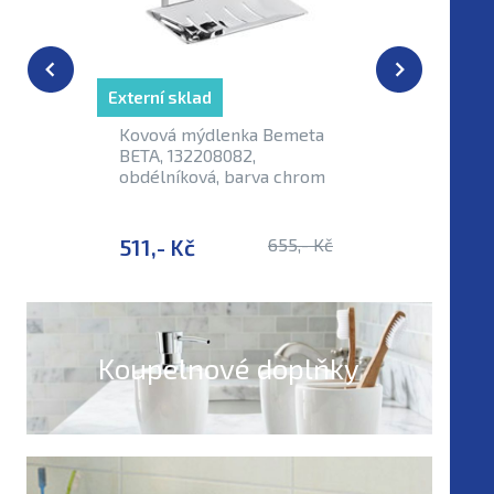
Externí sklad
Externí sk
Kovová mýdlenka Bemeta
Věšáček 
BETA, 132208082,
čtyřháče
obdélníková, barva chrom
13240521
511,- Kč
655,- Kč
1 066,-
Koupelnové doplňky