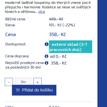
moderně laděné koupelny, do kterých vnese pocit
přepychu i harmonie. Kolekce se nese ve světlých
tónech a většinou...
více
Běžná cena:
459,- Kč
Sleva:
101,- Kč (-22%)
Cena
358,- Kč
Dostupnost:
externí sklad (3-7
pracovních dnů)
Cena dopravy:
od 0,- Kč
Nejnižší prodejní cena
358,- Kč
za posledních 30 dní
-
+
Přidat do košíku
Váha:
0,2 Kg