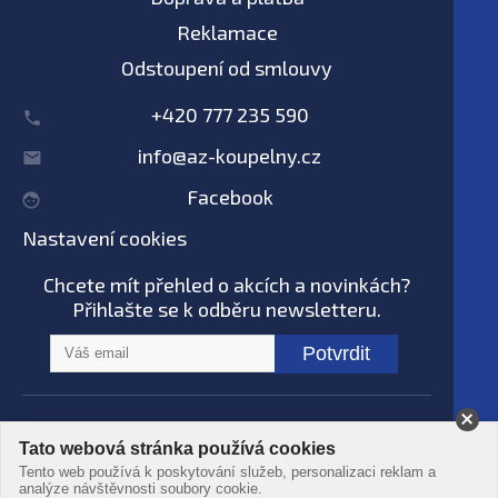
Reklamace
Odstoupení od smlouvy
+420 777 235 590
info@az-koupelny.cz
Facebook
Nastavení cookies
Chcete mít přehled o akcích a novinkách?
Přihlašte se k odběru newsletteru.
Potvrdit
Na tomto webu nepoužíváme AI systémy
Tato webová stránka používá cookies
© AZ koupelny® 2006 - 2026 -
Podmínky
Tento web používá k poskytování služeb, personalizaci reklam a
použití
-
Ochrana dat
-
Zpracování osobních
analýze návštěvnosti soubory cookie.