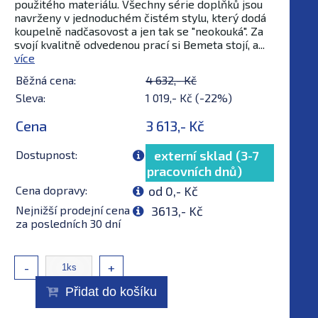
použitého materiálu. Všechny série doplňků jsou
navrženy v jednoduchém čistém stylu, který dodá
koupelně nadčasovost a jen tak se "neokouká". Za
svojí kvalitně odvedenou prací si Bemeta stojí, a...
více
Běžná cena:
4 632,- Kč
Sleva:
1 019,- Kč (-22%)
Cena
3 613,- Kč
Dostupnost:
externí sklad (3-7
pracovních dnů)
Cena dopravy:
od 0,- Kč
Nejnižší prodejní cena
3613,- Kč
za posledních 30 dní
-
+
Přidat do košíku