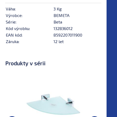
Váha:
3 Kg
Výrobce:
BEMETA
Série:
Beta
Kód výrobku:
132836012
EAN kód:
8592207011900
Záruka:
12 let
Produkty v sérii