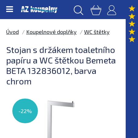
Úvod
Koupelnové doplňky
WC štětky
Stojan s držákem toaletního
papíru a WC štětkou Bemeta
BETA 132836012, barva
chrom
-22%