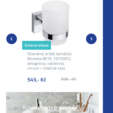
Externí sklad
Externí sk
Skleněný držák kartáčků
Držák toa
Bemeta BETA, 132110012,
krytem 
designový, nástěnný,
13211201
chrom / mléčné sklo
543,- Kč
696,- Kč
728,- K
Koupelnové doplňky