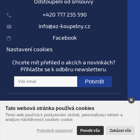
Odstoupení od smlouvy
+420 777 235 590
info@az-koupelny.cz
Facebook
Nastavení cookies
Chcete mít přehled o akcích a novinkách?
Přihlašte se k odběru newsletteru.
Potvrdit
Na tomto webu nepoužíváme AI systémy
Tato webová stránka používá cookies
© AZ koupelny® 2006 - 2026 -
Podmínky
Tento web používá k poskytování služeb, personalizaci reklam a
použití
-
Ochrana dat
-
Zpracování osobních
analýze návštěvnosti soubory cookie.
údajů
Podrobné nastavení
Povolit vše
Zakázat vše