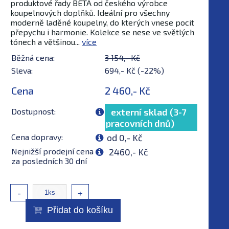
produktové řady BETA od českého výrobce
koupelnových doplňků. Ideální pro všechny
moderně laděné koupelny, do kterých vnese pocit
přepychu i harmonie. Kolekce se nese ve světlých
tónech a většinou...
více
Běžná cena:
3 154,- Kč
Sleva:
694,- Kč (-22%)
Cena
2 460,- Kč
Dostupnost:
externí sklad (3-7
pracovních dnů)
Cena dopravy:
od 0,- Kč
Nejnižší prodejní cena
2460,- Kč
za posledních 30 dní
-
+
Přidat do košíku