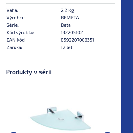
Váha:
2,2 Kg
Výrobce:
BEMETA
Série:
Beta
Kód výrobku:
132205102
EAN kód:
8592207008351
Záruka:
12 let
Produkty v sérii