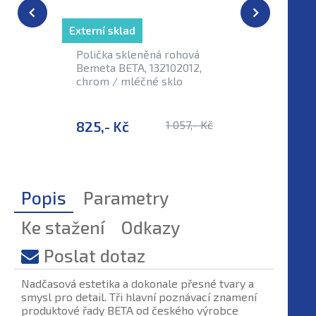
Externí sklad
Externí sk
Polička skleněná rohová
Polička 
Bemeta BETA, 132102012,
BETA, 13
chrom / mléčné sklo
mm, chro
825,- Kč
1 057,- Kč
834,- 
Popis
Parametry
Ke stažení
Odkazy
Poslat dotaz
Nadčasová estetika a dokonale přesné tvary a
smysl pro detail. Tři hlavní poznávací znamení
produktové řady BETA od českého výrobce