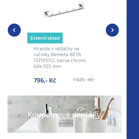
Externí sklad
Externí sk
Hrazda s věšáčky na
Skleněná
ručníky Bemeta BETA
Bemeta B
132105112, barva chrom,
nástěnná
šíře 355 mm
sklo
796,- Kč
1 021,- Kč
511,- K
Koupelnové doplňky