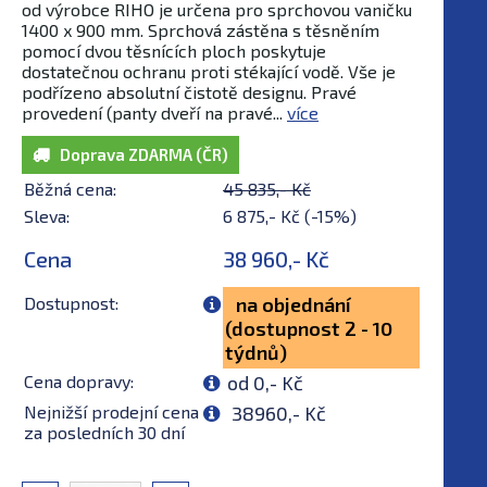
od výrobce RIHO je určena pro sprchovou vaničku
1400 x 900 mm. Sprchová zástěna s těsněním
pomocí dvou těsnících ploch poskytuje
dostatečnou ochranu proti stékající vodě. Vše je
podřízeno absolutní čistotě designu. Pravé
provedení (panty dveří na pravé...
více
Doprava ZDARMA (ČR)
Běžná cena:
45 835,- Kč
Sleva:
6 875,- Kč (-15%)
Cena
38 960,- Kč
Dostupnost:
na objednání
(dostupnost 2 - 10
týdnů)
Cena dopravy:
od 0,- Kč
Nejnižší prodejní cena
38960,- Kč
za posledních 30 dní