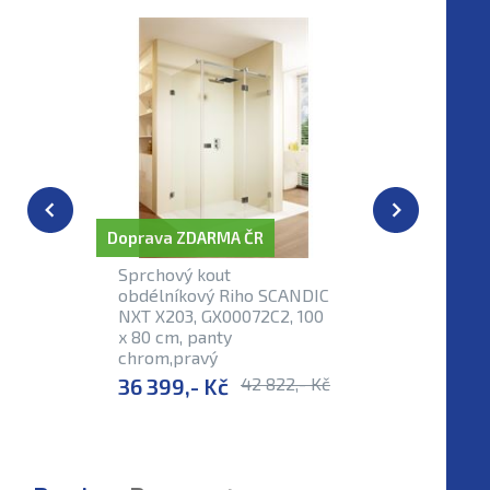
Doprava ZDARMA ČR
Doprava Z
Sprchový kout
Sprchový
obdélníkový Riho SCANDIC
obdélník
NXT X203, GX00072C2, 100
NXT X203
x 80 cm, panty
x 90 cm,
chrom,pravý
chrom,p
36 399,- Kč
42 822,- Kč
38 003,