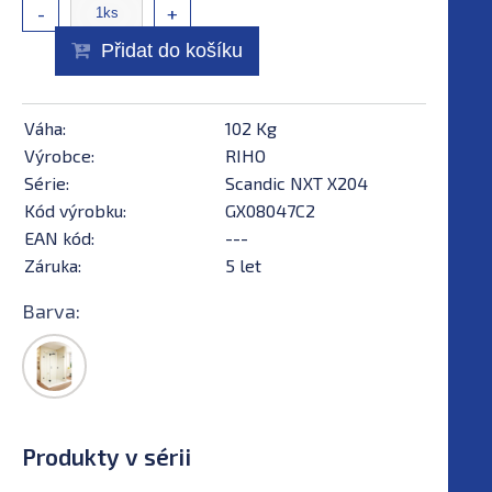
-
+
Přidat do košíku
Váha:
102 Kg
Výrobce:
RIHO
Série:
Scandic NXT X204
Kód výrobku:
GX08047C2
EAN kód:
---
Záruka:
5 let
Barva:
Produkty v sérii