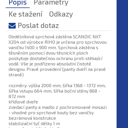
Popis
Parametry
Ke stažení
Odkazy
Poslat dotaz
Obdélníková sprchová zástěna SCANDIC NXT
X204 od výrobce RIHO je určena pro sprchovou
vaničku 1400 x 900 mm. Sprchová zástěna s
těsněním pomocí dvou těsnících ploch
poskytuje dostatečnou ochranu proti stékající
vodě. Vše je podřízeno absolutní čistotě
designu. Pravé provedení (panty dveří na pravé
straně)
rozměry: výška 2000 mm, šířka 1368 - 1372 mm,
šířka vstupu 664 mm, šířka boční stěny 868 -
872 mm
křídlové dveře
zvedací panty a madlo z pochromované mosazi
- vhodné pro sprchové kouty bez vaničky
bezrámová konstrukce
stabilizační tyč délky 1 m