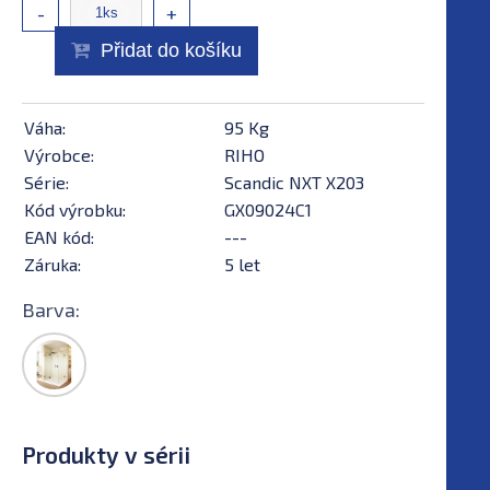
-
+
Přidat do košíku
Váha:
95 Kg
Výrobce:
RIHO
Série:
Scandic NXT X203
Kód výrobku:
GX09024C1
EAN kód:
---
Záruka:
5 let
Barva:
Produkty v sérii