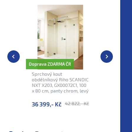
Doprava ZDARMA ČR
Doprava Z
Sprchový kout
Sprchový
obdélníkový Riho SCANDIC
obdélník
NXT X203, GX00072C1, 100
NXT X203
x 80 cm, panty chrom, levý
x 90 cm,
36 399,- Kč
42 822,- Kč
38 003,