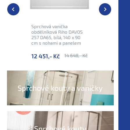
Již se nep
Sprchová vanička
Sprchová
obdélníková Riho DAVOS
BASEL 41
257 DA65, bílá, 140 x 90
matná / 
cm s nohami a panelem
cm
12 451,- Kč
14 648,- Kč
12 883,
Sprchové kouty a vaničky
Sprchové kouty