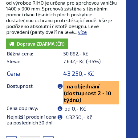
od výrobce RIHO je určena pro sprchovou vaničku
1400 x 900 mm. Sprchová zástěna s těsněním
pomocí dvou těsnících ploch poskytuje
dostatečnou ochranu proti stékající vodě. Vše je
podřízeno absolutní čistotě designu. Levé
provedení (panty dveří na levé...
více
Doprava ZDARMA (ČR)
Běžná cena:
50 882,- Kč
Sleva:
7 632,- Kč (-15%)
Cena
43 250,- Kč
Dostupnost:
na objednání
(dostupnost 2 - 10
týdnů)
Cena dopravy:
od 0,- Kč
Nejnižší prodejní cena
43250,- Kč
za posledních 30 dní