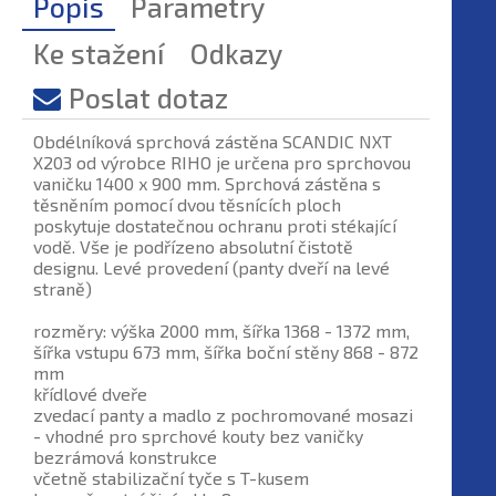
Popis
Parametry
Ke stažení
Odkazy
Poslat dotaz
Obdélníková sprchová zástěna SCANDIC NXT
X203 od výrobce RIHO je určena pro sprchovou
vaničku 1400 x 900 mm. Sprchová zástěna s
těsněním pomocí dvou těsnících ploch
poskytuje dostatečnou ochranu proti stékající
vodě. Vše je podřízeno absolutní čistotě
designu. Levé provedení (panty dveří na levé
straně)
rozměry: výška 2000 mm, šířka 1368 - 1372 mm,
šířka vstupu 673 mm, šířka boční stěny 868 - 872
mm
křídlové dveře
zvedací panty a madlo z pochromované mosazi
- vhodné pro sprchové kouty bez vaničky
bezrámová konstrukce
včetně stabilizační tyče s T-kusem