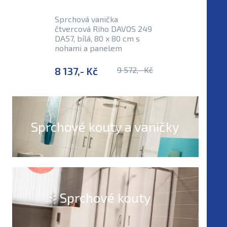
Sprchová vanička
Sprchová
čtvercová Riho DAVOS 249
čtvercov
DA57, bílá, 80 x 80 cm s
248 DA56,
nohami a panelem
8 137,- Kč
9 572,- Kč
4 649,-
Sprchové kouty a vaničky
Sprchové kouty