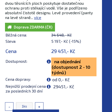
dvou těsnících ploch poskytuje dostatečnou
ochranu proti stékající vodě. Vše je podřízeno
absolutní čistotě designu. Levé provedení (panty
na levé straně...
více
Doprava ZDARMA (ČR)
Běžná cena:
34 648,- Kč
Sleva:
5 197,- Kč (-15%)
Cena
29 451,- Kč
Dostupnost:
na objednání
(dostupnost 2 - 10
týdnů)
Cena dopravy:
od 0,- Kč
Nejnižší prodejní cena
29451,- Kč
za posledních 30 dní
-
+