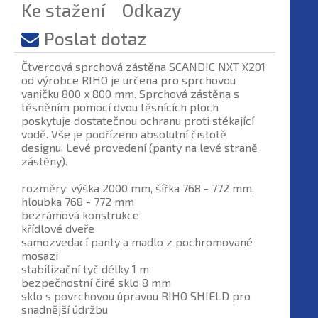
Ke stažení
Odkazy
Poslat dotaz
Čtvercová sprchová zástěna SCANDIC NXT X201
od výrobce RIHO je určena pro sprchovou
vaničku 800 x 800 mm. Sprchová zástěna s
těsněním pomocí dvou těsnících ploch
poskytuje dostatečnou ochranu proti stékající
vodě. Vše je podřízeno absolutní čistotě
designu. Levé provedení (panty na levé straně
zástěny).
rozměry: výška 2000 mm, šířka 768 - 772 mm,
hloubka 768 - 772 mm
bezrámová konstrukce
křídlové dveře
samozvedací panty a madlo z pochromované
mosazi
stabilizační tyč délky 1 m
bezpečnostní čiré sklo 8 mm
sklo s povrchovou úpravou RIHO SHIELD pro
snadnější údržbu