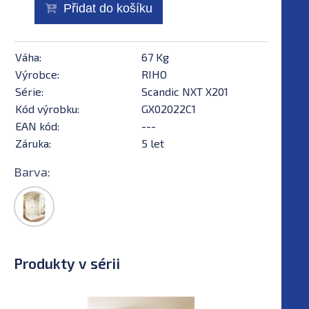
Přidat do košíku
Váha:
67 Kg
Výrobce:
RIHO
Série:
Scandic NXT X201
Kód výrobku:
GX02022C1
EAN kód:
---
Záruka:
5 let
Barva:
Produkty v sérii