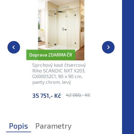
Doprava ZDARMA ČR
Doprava Z
Sprchový kout čtvercový
Sprchový
Riho SCANDIC NXT X203,
do bytu i
GX00052C1, 90 x 90 cm,
SCANDIC
panty chrom, levý
GX00042C
levý
35 751,- Kč
42 060,- Kč
35 103,
Popis
Parametry