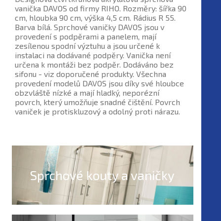
vanička DAVOS od firmy RIHO. Rozměry: šířka 90
cm, hloubka 90 cm, výška 4,5 cm. Rádius R 55.
Barva bílá. Sprchové vaničky DAVOS jsou v
provedení s podpěrami a panelem, mají
zesílenou spodní výztuhu a jsou určené k
instalaci na dodávané podpěry. Vanička není
určena k montáži bez podpěr. Dodáváno bez
sifonu - viz doporučené produkty. Všechna
provedení modelů DAVOS jsou díky své hloubce
obzvláště nízké a mají hladký, neporézní
povrch, který umožňuje snadné čištění. Povrch
vaniček je protiskluzový a odolný proti nárazu.
Sprchové kouty a vaničky