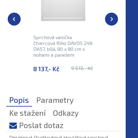
Sprchová vanička
Sprchová
čtvercová Riho DAVOS 249
čtvercov
DA57, bílá, 80 x 80 cm s
DA59, bíl
nohami a panelem
nohami 
8 137,- Kč
9 572,- Kč
8 471,-
Popis
Parametry
Ke stažení
Odkazy
Poslat dotaz
Designová čtvrtkruhová akrylátová sprchová