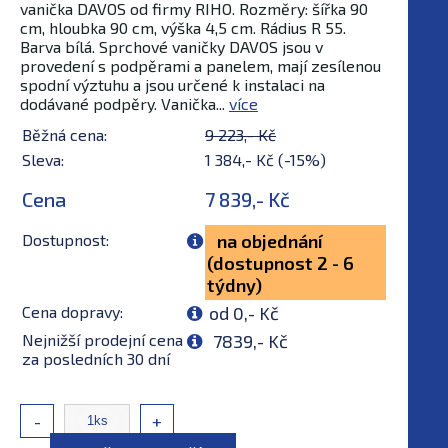
vanička DAVOS od firmy RIHO. Rozměry: šířka 90
cm, hloubka 90 cm, výška 4,5 cm. Rádius R 55.
Barva bílá. Sprchové vaničky DAVOS jsou v
provedení s podpěrami a panelem, mají zesílenou
spodní výztuhu a jsou určené k instalaci na
dodávané podpěry. Vanička...
více
Běžná cena:
9 223,- Kč
Sleva:
1 384,- Kč (-15%)
Cena
7 839,- Kč
Dostupnost:
na objednání
(dostupnost 2 - 6
týdny)
Cena dopravy:
od 0,- Kč
Nejnižší prodejní cena
7839,- Kč
za posledních 30 dní
-
+