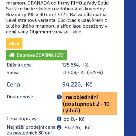
mramoru GRANADA od firmy RIHO z řady Solid
Surface bude skvělou ozdobou Vaší koupelny.
Rozměry 190 x 90 cm / 417 l. Barva bílá matná.
Levá stranová varianta. Clic/clac s uzávěrem z
bílého litého mramoru a sifon jsou obsaženy v
ceně vany. Objemem vany se...
více
Akce
Doprava ZDARMA (ČR)
Běžná cena:
125 634,- Kč
Sleva:
31 408,- Kč (-25%)
Cena
94 226,- Kč
Dostupnost:
na objednání
(dostupnost 2 - 10
týdnů)
Cena dopravy:
od 0,- Kč
Nejnižší prodejní cena
94226,- Kč
za posledních 30 dní