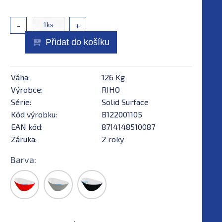
-
+
Přidat do košíku
Váha:
126 Kg
Výrobce:
RIHO
Série:
Solid Surface
Kód výrobku:
B122001105
EAN kód:
8714148510087
Záruka:
2 roky
Barva: