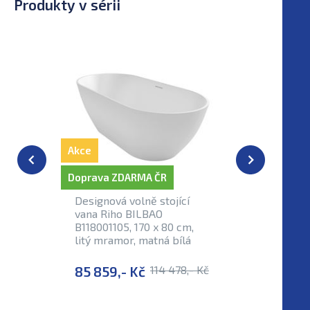
Produkty v sérii
Akce
Akce
Doprava ZDARMA ČR
Doprava Z
Designová volně stojící
Volně sto
vana Riho BILBAO
vana Rih
B118001105, 170 x 80 cm,
B11900110
litý mramor, matná bílá
litý mram
85 859,- Kč
114 478,- Kč
58 570,