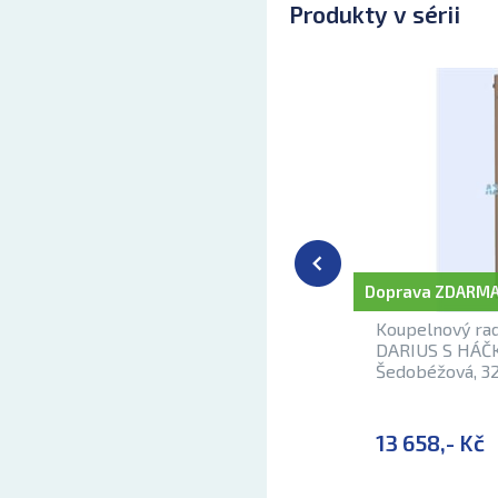
Produkty v sérii
Doprava ZDARMA
Koupelnový rad
DARIUS S HÁČ
Šedobéžová, 3
13 658,- Kč