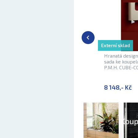
Externí sklad
Hranatá design
sada ke koupe
P.M.H. CUBE-C
8 148,- Kč
Koup