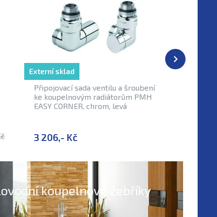
Externí sklad
Připojovací sada ventilu a šroubení
Elektrick
ke koupelnovým radiátorům PMH
termost
EASY CORNER, chrom, levá
metalick
300 W
Kč
3 206,- Kč
4 077,-
lovodní koupelnové žebříky