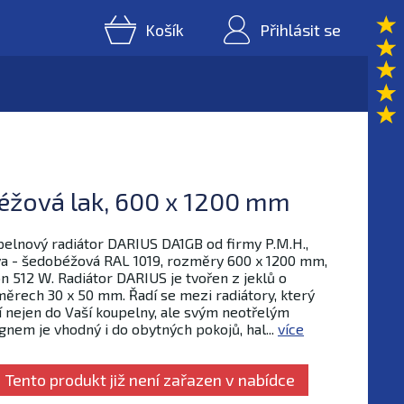
Košík
Přihlásit se
éžová lak, 600 x 1200 mm
elnový radiátor DARIUS DA1GB od firmy P.M.H.,
a - šedobéžová RAL 1019, rozměry 600 x 1200 mm,
n 512 W. Radiátor DARIUS je tvořen z jeklů o
ěrech 30 x 50 mm. Řadí se mezi radiátory, který
í nejen do Vaší koupelny, ale svým neotřelým
gnem je vhodný i do obytných pokojů, hal...
více
Tento produkt již není zařazen v nabídce