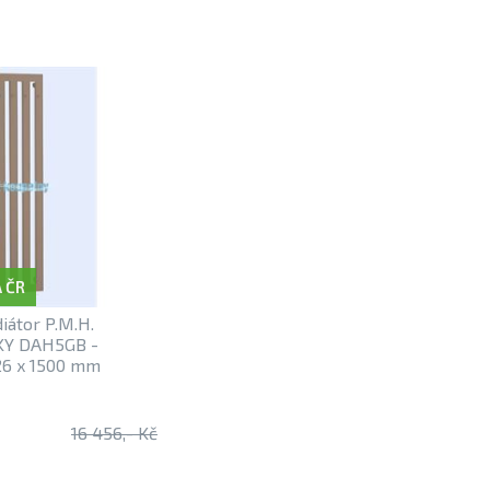
 ČR
iátor P.M.H.
KY DAH5GB -
26 x 1500 mm
16 456,- Kč