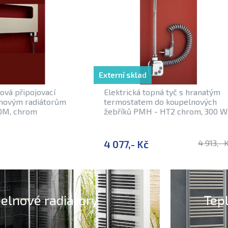
Externí sklad
ová připojovací
Elektrická topná tyč s hranatým
lnovým radiátorům
termostatem do koupelnových
OM, chrom
žebříků PMH - HT2 chrom, 300 W
4 077,- Kč
4 913,- 
elnové radiátory
Tep