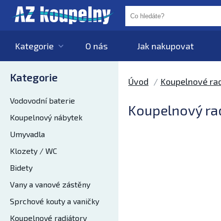
Kategorie
O nás
Jak nakupovat
Kategorie
Úvod
Koupelnové rad
Vodovodní baterie
Koupelnový ra
Koupelnový nábytek
Umyvadla
Klozety / WC
Bidety
Vany a vanové zástěny
Sprchové kouty a vaničky
Koupelnové radiátory