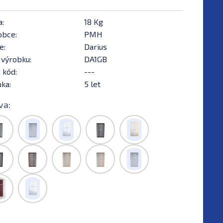
a:
18 Kg
obce:
PMH
e:
Darius
 výrobku:
DA1GB
 kód:
---
ka:
5 let
va: