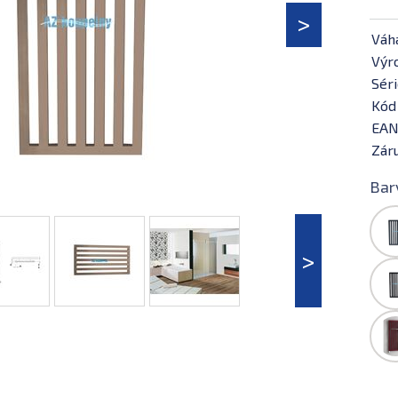
Váh
Výr
Séri
Kód
EAN
Záru
Bar