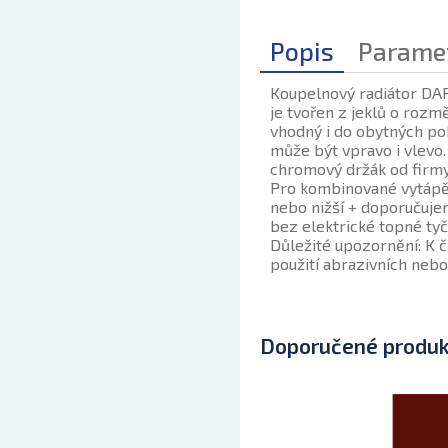
Popis
Parame
Koupelnový radiátor DAR
je tvořen z jeklů o rozm
vhodný i do obytných pok
může být vpravo i vlevo
chromový držák od firmy P
Pro kombinované vytápění
nebo nižší + doporučujem
bez elektrické topné tyč
Důležité upozornění: K 
použití abrazivních nebo
Doporučené produ