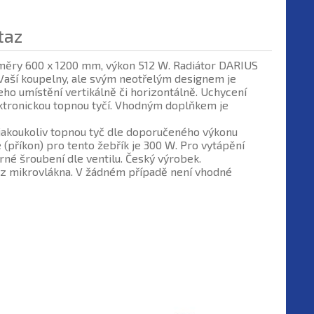
taz
změry 600 x 1200 mm, výkon 512 W. Radiátor DARIUS
o Vaší koupelny, ale svým neotřelým designem je
eho umístění vertikálně či horizontálně. Uchycení
ktronickou topnou tyčí. Vhodným doplňkem je
a jakoukoliv topnou tyč dle doporučeného výkonu
(příkon) pro tento žebřík je 300 W. Pro vytápění
rné šroubení dle ventilu. Český výrobek.
u z mikrovlákna. V žádném případě není vhodné