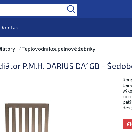
Kontakt
iátory
Teplovodní koupelnové žebříky
diátor P.M.H. DARIUS DA1GB - Šedob
Koup
barv
výko
rozm
patř
desi