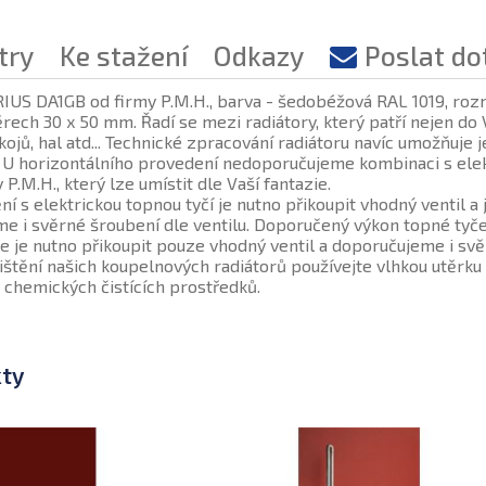
try
Ke stažení
Odkazy
Poslat do
IUS DA1GB od firmy P.M.H., barva - šedobéžová RAL 1019, ro
ěrech 30 x 50 mm. Řadí se mezi radiátory, který patří nejen d
ojů, hal atd... Technické zpracování radiátoru navíc umožňuje j
. U horizontálního provedení nedoporučujeme kombinaci s ele
.M.H., který lze umístit dle Vaší fantazie.
 s elektrickou topnou tyčí je nutno přikoupit vhodný ventil 
e i svěrné šroubení dle ventilu. Doporučený výkon topné tyče 
e je nutno přikoupit pouze vhodný ventil a doporučujeme i svě
čištění našich koupelnových radiátorů používejte vlhkou utěrk
 chemických čistících prostředků.
kty