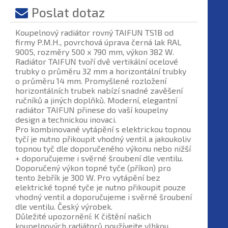
Poslat dotaz
Koupelnový radiátor rovný TAIFUN TS1B od
firmy P.M.H., povrchová úprava černá lak RAL
9005, rozměry 500 x 790 mm, výkon 382 W.
Radiátor TAIFUN tvoří dvě vertikální ocelové
trubky o průměru 32 mm a horizontální trubky
o průměru 14 mm. Promyšlené rozložení
horizontálních trubek nabízí snadné zavěšení
ručníků a jiných doplňků. Moderní, elegantní
radiátor TAIFUN přinese do vaší koupelny
design a technickou inovaci.
Pro kombinované vytápění s elektrickou topnou
tyčí je nutno přikoupit vhodný ventil a jakoukoliv
topnou tyč dle doporučeného výkonu nebo nižší
+ doporučujeme i svěrné šroubení dle ventilu.
Doporučený výkon topné tyče (příkon) pro
tento žebřík je 300 W. Pro vytápění bez
elektrické topné tyče je nutno přikoupit pouze
vhodný ventil a doporučujeme i svěrné šroubení
dle ventilu. Český výrobek.
Důležité upozornění: K čištění našich
koupelnových radiátorů používejte vlhkou