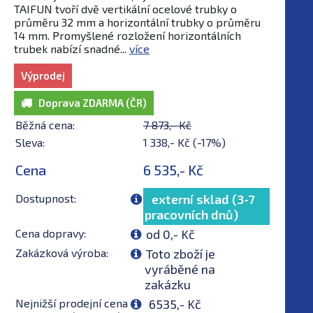
TAIFUN tvoří dvě vertikální ocelové trubky o
průměru 32 mm a horizontální trubky o průměru
14 mm. Promyšlené rozložení horizontálních
trubek nabízí snadné...
více
Výprodej
Doprava ZDARMA (ČR)
Běžná cena:
7 873,- Kč
Sleva:
1 338,- Kč (-17%)
Cena
6 535,- Kč
Dostupnost:
externí sklad (3-7
pracovních dnů)
Cena dopravy:
od 0,- Kč
Zakázková výroba:
Toto zboží je
vyráběné na
zakázku
Nejnižší prodejní cena
6535,- Kč