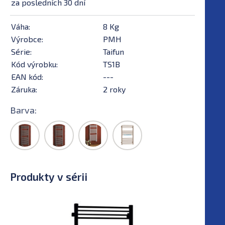
za posledních 30 dní
Váha:
8 Kg
Výrobce:
PMH
Série:
Taifun
Kód výrobku:
TS1B
EAN kód:
---
Záruka:
2 roky
Barva:
Produkty v sérii