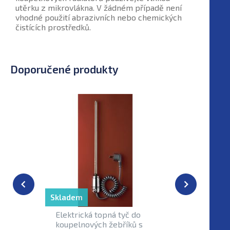
utěrku z mikrovlákna. V žádném případě není
vhodné použití abrazivních nebo chemických
čistících prostředků.
Doporučené produkty
Skladem
Externí sk
Elektrická topná tyč do
Elektrick
koupelnových žebříků s
hranatý