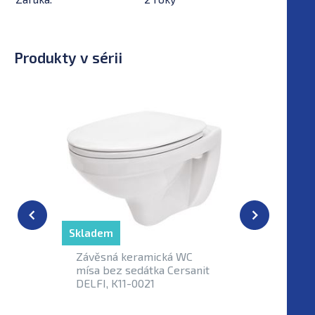
Produkty v sérii
Skladem
Závěsná keramická WC
WC sedát
mísa bez sedátka Cersanit
polyprop
DELFI, K11-0021
DELFI, so
0073