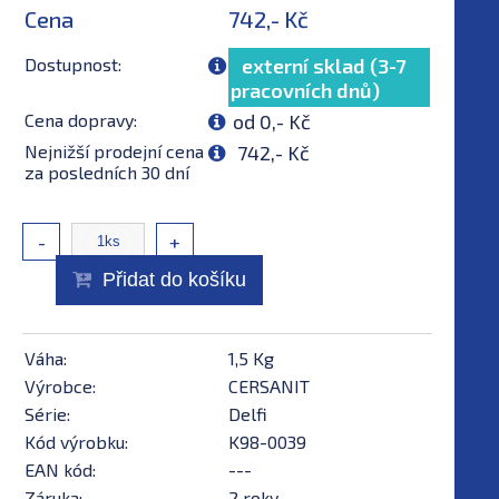
Cena
742,- Kč
Dostupnost:
externí sklad (3-7
pracovních dnů)
Cena dopravy:
od 0,- Kč
Nejnižší prodejní cena
742,- Kč
za posledních 30 dní
-
+
Přidat do košíku
Váha:
1,5 Kg
Výrobce:
CERSANIT
Série:
Delfi
Kód výrobku:
K98-0039
EAN kód:
---
Záruka:
2 roky