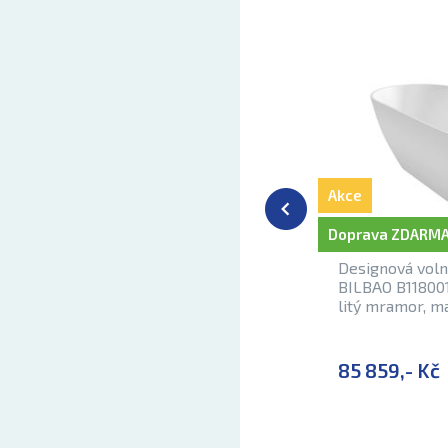
Akce
Doprava ZDARMA
Designová volně
BILBAO B118001
litý mramor, ma
85 859,- Kč