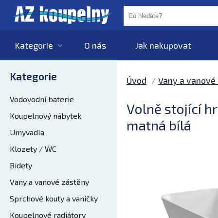
Kategorie
O nás
Jak nakupovat
Kategorie
Úvod
Vany a vanové
Vodovodní baterie
Volně stojící 
Koupelnový nábytek
matná bílá
Umyvadla
Klozety / WC
Bidety
Vany a vanové zástěny
Sprchové kouty a vaničky
Koupelnové radiátory