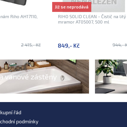
Již se neprodává
anám Riho AH17110,
RIHO SOLID CLEAN - Čistič na litý
mramor AT05007, 500 ml
2 415,- Kč
849,- Kč
944,- 
a vanové zástěny
kupní řád
chodní podmínky