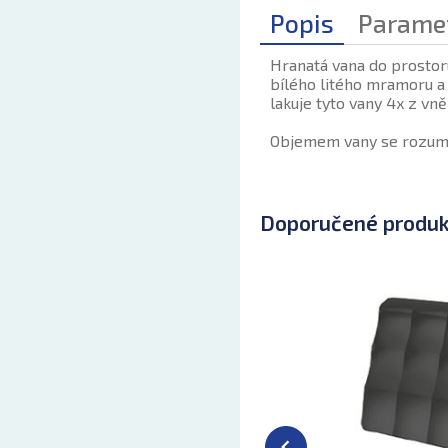
Popis
Parame
Hranatá vana do prostor
bílého litého mramoru a 
lakuje tyto vany 4x z vněj
Objemem vany se rozumí 
Doporučené produ