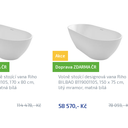
Akce
 ČR
Doprava ZDARMA ČR
 stojící vana Riho
Volně stojící designová vana Riho
105, 170 x 80 cm,
BILBAO B119001105, 150 x 75 cm,
tná bílá
litý mramor, matná bílá
114 478,- Kč
58 570,- Kč
78 093,- 