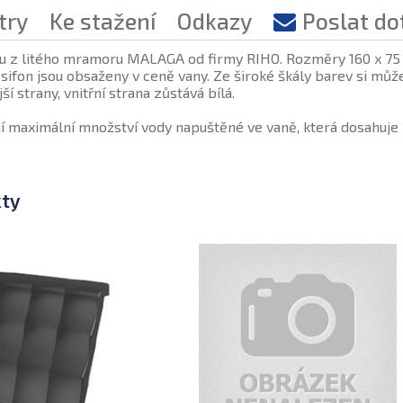
try
Ke stažení
Odkazy
Poslat do
u z litého mramoru MALAGA od firmy RIHO. Rozměry 160 x 75 cm
sifon jsou obsaženy v ceně vany. Ze široké škály barev si můž
ší strany, vnitřní strana zůstává bílá.
maximální množství vody napuštěné ve vaně, která dosahuje p
kty