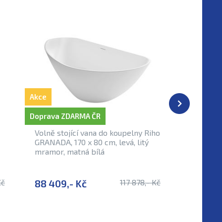
Akce
Akce
Doprava ZDARMA ČR
Doprava 
Volně stojící vana do koupelny Riho
Volně st
GRANADA, 170 x 80 cm, levá, litý
GRANADA,
mramor, matná bílá
mramor, 
Kč
88 409,- Kč
117 878,- Kč
94 226