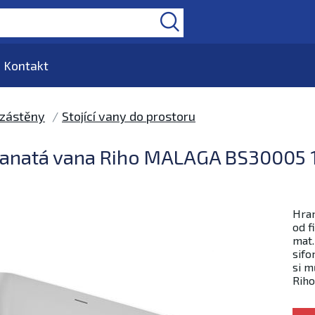
Kontakt
 zástěny
Stojící vany do prostoru
hranatá vana Riho MALAGA BS30005 1
Hran
od f
mat.
sifo
si m
Riho