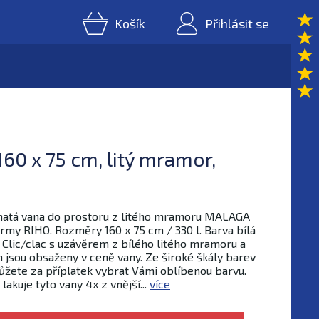
Košík
Přihlásit se
60 x 75 cm, litý mramor,
atá vana do prostoru z litého mramoru MALAGA
irmy RIHO. Rozměry 160 x 75 cm / 330 l. Barva bílá
 Clic/clac s uzávěrem z bílého litého mramoru a
n jsou obsaženy v ceně vany. Ze široké škály barev
ůžete za příplatek vybrat Vámi oblíbenou barvu.
 lakuje tyto vany 4x z vnější...
více