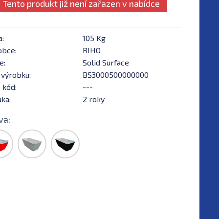
Tento produkt již není zařazen v nabídce
a:
105 Kg
obce:
RIHO
e:
Solid Surface
 výrobku:
BS3000500000000
 kód:
---
ka:
2 roky
va: