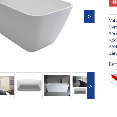
Váh
Výr
Séri
Kód
EAN
Záru
Bar