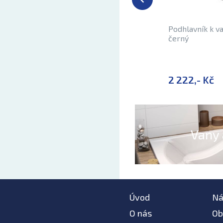
Podhlavník k v
černý
2 222,- Kč
Vany 
Úvod
Ná
O nás
Ob