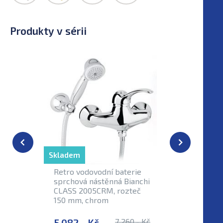
Produkty v sérii
Skladem
Skladem
Retro vodovodní baterie
Retro vo
sprchová nástěnná Bianchi
sprchová
CLASS 2005CRM, rozteč
přepínač
150 mm, chrom
2010CRM
5 082,- Kč
7 260,- Kč
4 320,-