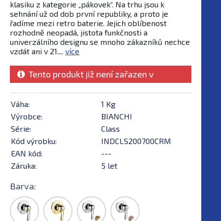
klasiku z kategorie „pákovek“. Na trhu jsou k
sehnání už od dob první republiky, a proto je
řadíme mezi retro baterie. Jejich oblíbenost
rozhodně neopadá, jistota funkčnosti a
univerzálního designu se mnoho zákazníků nechce
vzdát ani v 21....
více
Tento produkt již není zařazen v
nabídce
Váha:
1 Kg
Výrobce:
BIANCHI
Série:
Class
Kód výrobku:
INDCLS200700CRM
EAN kód:
---
Záruka:
5 let
Barva: