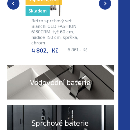
Skladem
Již se nep
Retro sprchový set
Sprchová
Bianchi OLD FASHION
Bianchi
6130CRM, tyč 60 cm,
150 cm, 
hadice 150 cm, sprška,
chrom
4 802,- Kč
6 861,- Kč
321,- K
Vodovodní baterie
Sprchové baterie