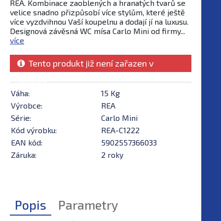
REA. Kombinace zaoblených a hranatých tvarů se
velice snadno přizpůsobí více stylům, které ještě
více vyzdvihnou Vaší koupelnu a dodají jí na luxusu.
Designová závěsná WC mísa Carlo Mini od firmy...
více
Tento produkt již není zařazen v
nabídce
Váha:
15 Kg
Výrobce:
REA
Série:
Carlo Mini
Kód výrobku:
REA-C1222
EAN kód:
5902557366033
Záruka:
2 roky
Popis
Parametry