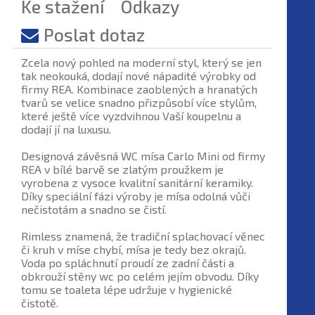
Ke stažení
Odkazy
Poslat dotaz
Zcela nový pohled na moderní styl, který se jen
tak neokouká, dodají nové nápadité výrobky od
firmy REA. Kombinace zaoblených a hranatých
tvarů se velice snadno přizpůsobí více stylům,
které ještě více vyzdvihnou Vaší koupelnu a
dodají jí na luxusu.
Designová závěsná WC mísa Carlo Mini od firmy
REA v bílé barvě se zlatým proužkem je
vyrobena z vysoce kvalitní sanitární keramiky.
Díky speciální fázi výroby je mísa odolná vůči
nečistotám a snadno se čistí.
Rimless znamená, že tradiční splachovací věnec
či kruh v míse chybí, mísa je tedy bez okrajů.
Voda po spláchnutí proudí ze zadní části a
obkrouží stěny wc po celém jejím obvodu. Díky
tomu se toaleta lépe udržuje v hygienické
čistotě.