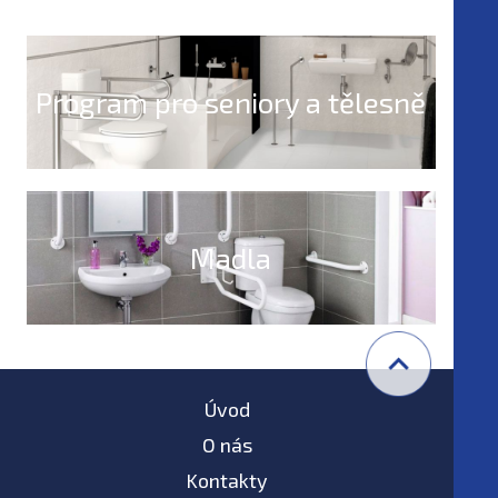
Program pro seniory a tělesně
postižené
Madla
Úvod
O nás
Kontakty