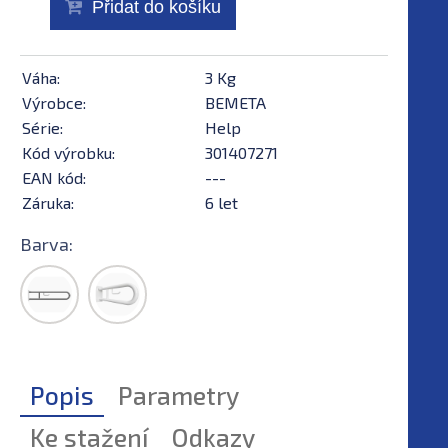
Přidat do košíku
Váha:
3 Kg
Výrobce:
BEMETA
Série:
Help
Kód výrobku:
301407271
EAN kód:
---
Záruka:
6 let
Barva:
Popis
Parametry
Ke stažení
Odkazy