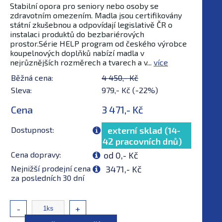
Stabilní opora pro seniory nebo osoby se
zdravotním omezením. Madla jsou certifikovány
státní zkušebnou a odpovídají legislativě ČR o
instalaci produktů do bezbariérových
prostor.Série HELP program od českého výrobce
koupelnových doplňků nabízí madla v
nejrůznějších rozměrech a tvarech a v...
více
Běžná cena:
4 450,- Kč
Sleva:
979,- Kč (-22%)
Cena
3 471,- Kč
Dostupnost:
externí sklad (14-
42 pracovních dnů)
Cena dopravy:
od 0,- Kč
Nejnižší prodejní cena
3471,- Kč
za posledních 30 dní
-
+