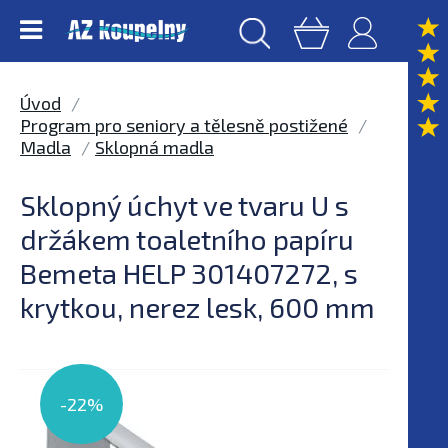
Úvod
Program pro seniory a tělesně postižené
Madla
Sklopná madla
Sklopný úchyt ve tvaru U s
držákem toaletního papíru
Bemeta HELP 301407272, s
krytkou, nerez lesk, 600 mm
-22%