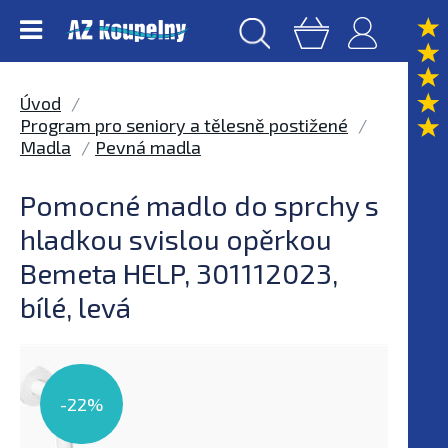
Úvod
Program pro seniory a tělesně postižené
Madla
Pevná madla
Pomocné madlo do sprchy s
hladkou svislou opěrkou
Bemeta HELP, 301112023,
bílé, levá
-22%