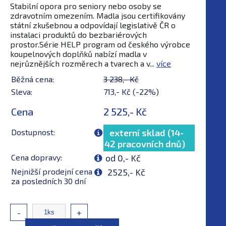
Stabilní opora pro seniory nebo osoby se
zdravotním omezením. Madla jsou certifikovány
státní zkušebnou a odpovídají legislativě ČR o
instalaci produktů do bezbariérových
prostor.Série HELP program od českého výrobce
koupelnových doplňků nabízí madla v
nejrůznějších rozměrech a tvarech a v...
více
Běžná cena:
3 238,- Kč
Sleva:
713,- Kč (-22%)
Cena
2 525,- Kč
Dostupnost:
externí sklad (14-
42 pracovních dnů)
Cena dopravy:
od 0,- Kč
Nejnižší prodejní cena
2525,- Kč
za posledních 30 dní
-
+