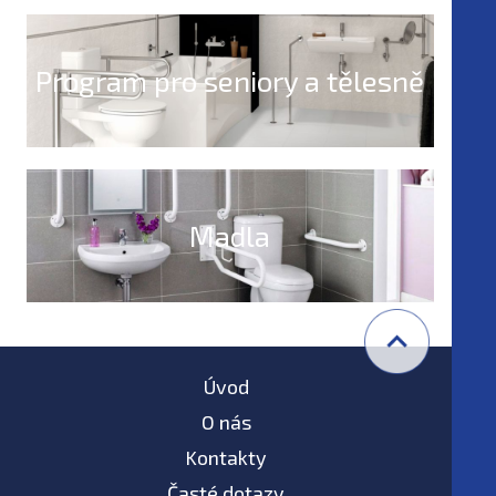
Program pro seniory a tělesně
postižené
Madla
Úvod
O nás
Kontakty
Časté dotazy