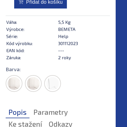
Přidat do košíku
Váha:
5,5 Kg
Výrobce:
BEMETA
Série:
Help
Kód výrobku:
301112023
EAN kód:
---
Záruka:
2 roky
Barva:
Popis
Parametry
Ke stažení
Odkazy