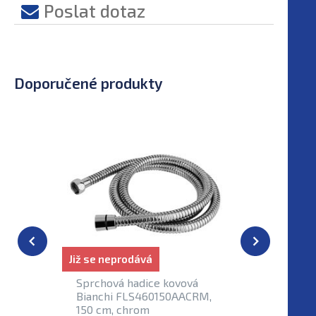
Poslat dotaz
Doporučené produkty
Již se neprodává
Již se nep
Sprchová hadice kovová
Retro vo
Bianchi FLS460150AACRM,
vanová b
150 cm, chrom
Bianchi 