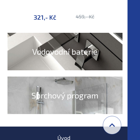
chrom
321,- Kč
459,- Kč
4 701,-
Vodovodní baterie
Sprchový program
Úvod