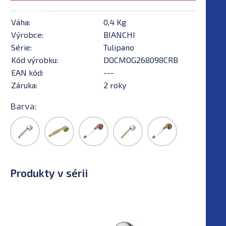
nabídce
Váha:
0,4 Kg
Výrobce:
BIANCHI
Série:
Tulipano
Kód výrobku:
DOCMOG268098CRB
EAN kód:
---
Záruka:
2 roky
Barva:
Produkty v sérii