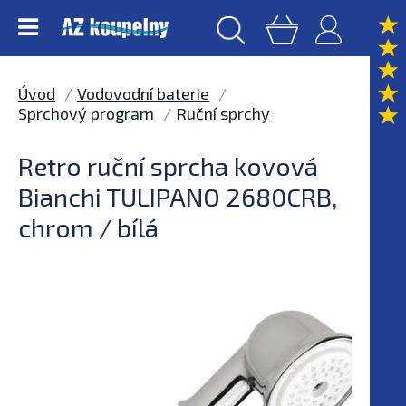
Úvod
Vodovodní baterie
Sprchový program
Ruční sprchy
Retro ruční sprcha kovová
Bianchi TULIPANO 2680CRB,
chrom / bílá