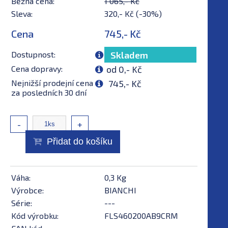
Běžná cena:
1 065,- Kč
Sleva:
320,- Kč (-30%)
Cena
745,- Kč
Dostupnost:
Skladem
Cena dopravy:
od 0,- Kč
Nejnižší prodejní cena
745,- Kč
za posledních 30 dní
-
+
Přidat do košíku
Váha:
0,3 Kg
Výrobce:
BIANCHI
Série:
---
Kód výrobku:
FLS460200AB9CRM