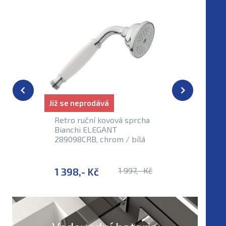
Již se neprodává
Skladem
Retro ruční kovová sprcha
Retro vo
Bianchi ELEGANT
sprchová
289098CRB, chrom / bílá
nástěnná
2007CRB
1 398,- Kč
1 997,- Kč
2 541,-