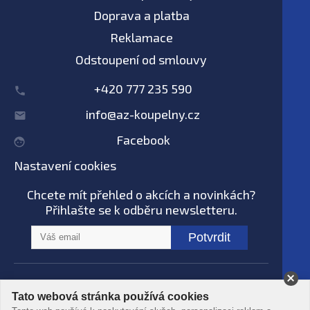
Doprava a platba
Reklamace
Odstoupení od smlouvy
+420 777 235 590
info@az-koupelny.cz
Facebook
Nastavení cookies
Chcete mít přehled o akcích a novinkách?
Přihlašte se k odběru newsletteru.
Potvrdit
Na tomto webu nepoužíváme AI systémy
Tato webová stránka používá cookies
© AZ koupelny® 2006 - 2026 -
Podmínky