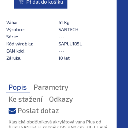
Přidat do košíku
Váha:
51 Kg
Výrobce:
SANTECH
Série:
---
Kód výrobku:
SAPLU185L
EAN kód:
---
Záruka:
10 let
Popis
Parametry
Ke stažení
Odkazy
Poslat dotaz
Klasická obdélníková akrylátová vana Plus od
firmy SANTECH, rozměr 185 x 90 cm, 210 l. Levé