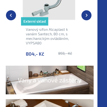
Externí sklad
Externí sk
Vanový sifon Alcaplast k
Vanový s
vanám Santech, 80 cm, s
napouště
mechanickým ovládáním,
vanám Sa
VYPSA80
VYPSAN
804,- Kč
893,- Kč
2 488,-
Vany a vanové zástěny