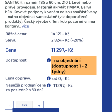
SANTECH, rozměr 185 x 90 cm, 210 l. Levé nebo
pravé provedení. Materiál akrylát PMMA. Barva
bílá. Kovové podpory k vanám nejsou součástí vany
- nutno objednat samostatně (viz doporučené
produkty). Český výrobek. Ten, kdo pozorně vnímá
kontury...
více
Běžná cena:
14 121,- Kč
Sleva:
2 824,- Kč (-20%)
Cena
11 297,- Kč
Dostupnost:
na objednání
(dostupnost 1 - 2
týdny)
Cena dopravy:
od 0,- Kč
Nejnižší prodejní cena
11297,- Kč
za posledních 30 dní
-
+