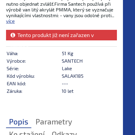
nutno objednat zvlášť.Firma Santech používá při
výrobě van litý akrylát PMMA, který se vyznačuje
vynikajícími vlastnostmi: - vany jsou odolné proti...
více
Tento produkt již není zařazen v
nabídce
Váha:
51 Kg
Výrobce:
SANTECH
Série:
Lake
Kód výrobku:
SALAK185
EAN kód:
---
Záruka:
10 let
Popis
Parametry
Ke stažení
Odkazy