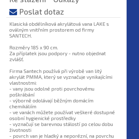
Poslat dotaz
Klasická obdélníková akrylátová vana LAKE s
oválným vnitřním prostorem od firmy
SANTECH.
Rozměry 185 x 90 cm.
Za příplatek jsou podpory - nutno objednat
zvlášť.
Firma Santech používá při výrobě van litý
akrylát PMMA, který se vyznačuje vynikajícími
vlastnostmi:
- vany jsou odolné proti povrchovému
poškrábání
- výborně odolávají běžným domácím
chemikáliím
- ve vanách můžete používat veškeré dostupné
osobní hygienické prostředky
- vyznačují se barevnou stálostí po celou dobu
životnosti
- povrch van je hladký a neporézní, na povrchu