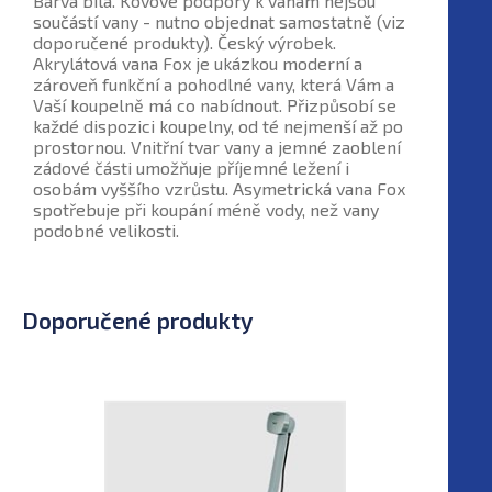
Barva bílá. Kovové podpory k vanám nejsou
součástí vany - nutno objednat samostatně (viz
doporučené produkty). Český výrobek.
Akrylátová vana Fox je ukázkou moderní a
zároveň funkční a pohodlné vany, která Vám a
Vaší koupelně má co nabídnout. Přizpůsobí se
každé dispozici koupelny, od té nejmenší až po
prostornou. Vnitřní tvar vany a jemné zaoblení
zádové části umožňuje příjemné ležení i
osobám vyššího vzrůstu. Asymetrická vana Fox
spotřebuje při koupání méně vody, než vany
podobné velikosti.
Doporučené produkty