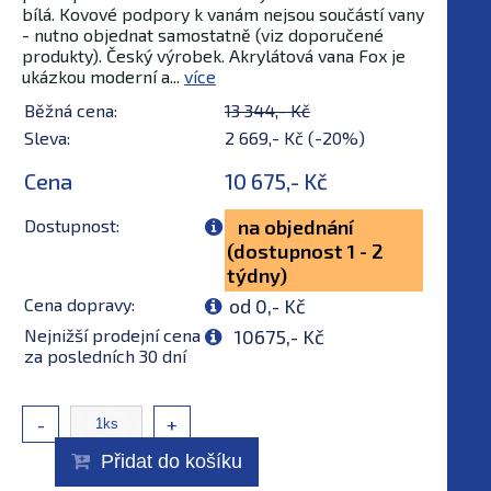
bílá. Kovové podpory k vanám nejsou součástí vany
- nutno objednat samostatně (viz doporučené
produkty). Český výrobek. Akrylátová vana Fox je
ukázkou moderní a...
více
Běžná cena:
13 344,- Kč
Sleva:
2 669,- Kč (-20%)
Cena
10 675,- Kč
Dostupnost:
na objednání
(dostupnost 1 - 2
týdny)
Cena dopravy:
od 0,- Kč
Nejnižší prodejní cena
10675,- Kč
za posledních 30 dní
-
+
Přidat do košíku