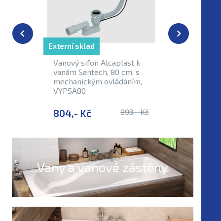
Externí sklad
Externí sk
Vanový sifon Alcaplast k
Vanový s
vanám Santech, 80 cm, s
napouště
mechanickým ovládáním,
vanám Sa
VYPSA80
VYPSAN
804,- Kč
893,- Kč
2 488,-
Vany a vanové zástěny