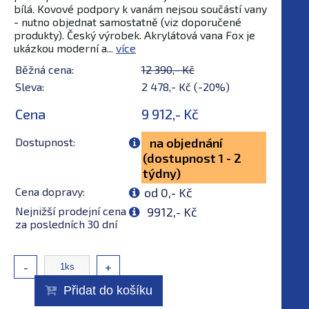
bílá. Kovové podpory k vanám nejsou součástí vany
- nutno objednat samostatně (viz doporučené
produkty). Český výrobek. Akrylátová vana Fox je
ukázkou moderní a...
více
Běžná cena:
12 390,- Kč
Sleva:
2 478,- Kč (-20%)
Cena
9 912,- Kč
Dostupnost:
na objednání
(dostupnost 1 - 2
týdny)
Cena dopravy:
od 0,- Kč
Nejnižší prodejní cena
9912,- Kč
za posledních 30 dní
-
+
Přidat do košíku