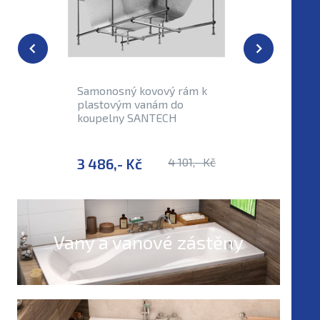
Externí sk
Samonosný kovový rám k
Podpory
plastovým vanám do
SANTEC
koupelny SANTECH
3 486,- Kč
4 101,- Kč
945,- 
Vany a vanové zástěny