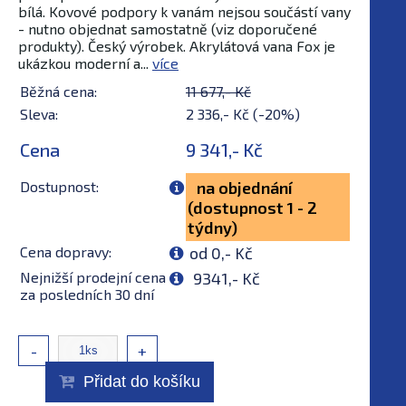
bílá. Kovové podpory k vanám nejsou součástí vany
- nutno objednat samostatně (viz doporučené
produkty). Český výrobek. Akrylátová vana Fox je
ukázkou moderní a...
více
Běžná cena:
11 677,- Kč
Sleva:
2 336,- Kč (-20%)
Cena
9 341,- Kč
Dostupnost:
na objednání
(dostupnost 1 - 2
týdny)
Cena dopravy:
od 0,- Kč
Nejnižší prodejní cena
9341,- Kč
za posledních 30 dní
-
+
Přidat do košíku