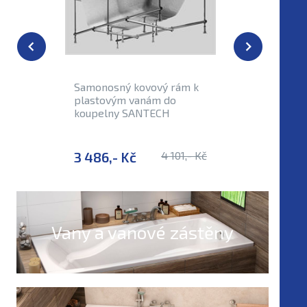
Externí sk
Samonosný kovový rám k
Podpory
plastovým vanám do
SANTEC
koupelny SANTECH
3 486,- Kč
4 101,- Kč
945,- 
Vany a vanové zástěny