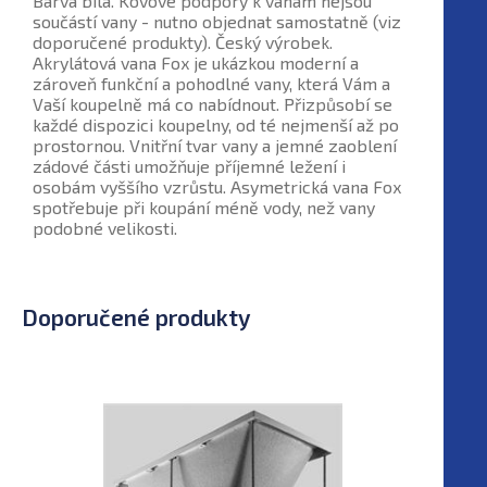
Barva bílá. Kovové podpory k vanám nejsou
součástí vany - nutno objednat samostatně (viz
doporučené produkty). Český výrobek.
Akrylátová vana Fox je ukázkou moderní a
zároveň funkční a pohodlné vany, která Vám a
Vaší koupelně má co nabídnout. Přizpůsobí se
každé dispozici koupelny, od té nejmenší až po
prostornou. Vnitřní tvar vany a jemné zaoblení
zádové části umožňuje příjemné ležení i
osobám vyššího vzrůstu. Asymetrická vana Fox
spotřebuje při koupání méně vody, než vany
podobné velikosti.
Doporučené produkty