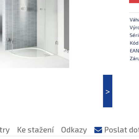
Váh
Výr
Séri
Kód
EAN
Záru
try
Ke stažení
Odkazy
Poslat do