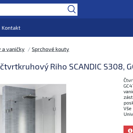
Kontakt
 a vaničky
Sprchové kouty
čtvrtkruhový Riho SCANDIC S308, G
Čtvr
GC47
vani
zást
posk
Vše 
Univ