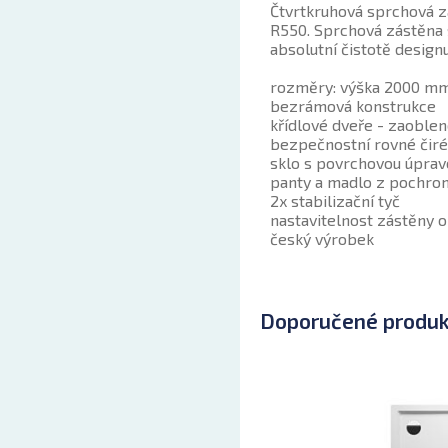
Čtvrtkruhová sprchová z
R550. Sprchová zástěna 
absolutní čistotě design
rozměry: výška 2000 mm,
bezrámová konstrukce
křídlové dveře - zaoblen
bezpečnostní rovné čir
sklo s povrchovou úpra
panty a madlo z pochr
2x stabilizační tyč
nastavitelnost zástěny 
český výrobek
Doporučené produ