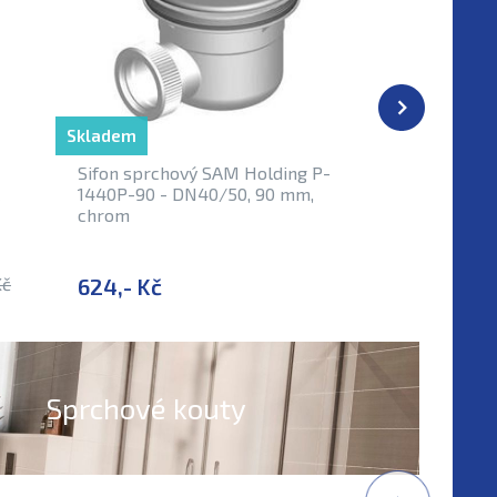
Skladem
Již se nep
Sifon sprchový SAM Holding P-
Podlahov
1440P-90 - DN40/50, 90 mm,
řada C, 
chrom
Kč
624,- Kč
4 320,
Sprchové kouty