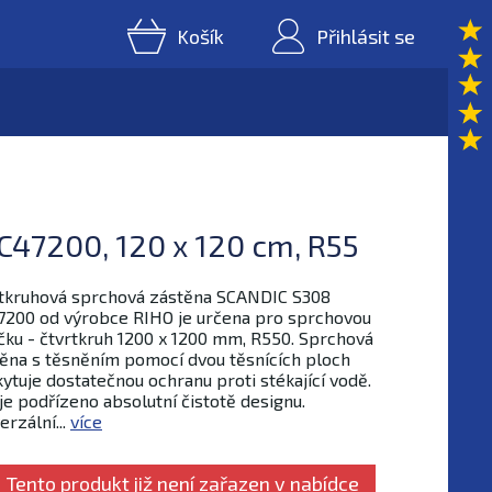
Košík
Přihlásit se
C47200, 120 x 120 cm, R55
tkruhová sprchová zástěna SCANDIC S308
200 od výrobce RIHO je určena pro sprchovou
čku - čtvrtkruh 1200 x 1200 mm, R550. Sprchová
ěna s těsněním pomocí dvou těsnících ploch
ytuje dostatečnou ochranu proti stékající vodě.
je podřízeno absolutní čistotě designu.
erzální...
více
Tento produkt již není zařazen v nabídce