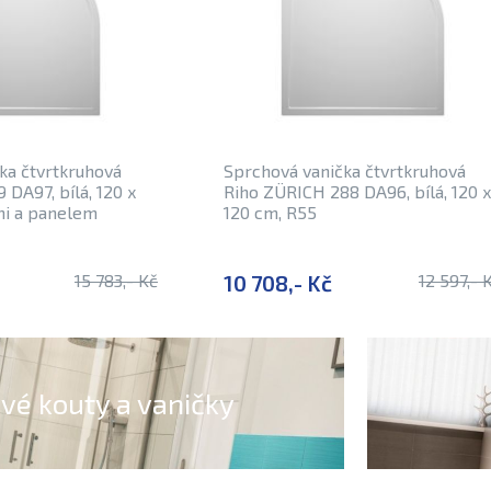
ka čtvrtkruhová
Sprchová vanička čtvrtkruhová
DA97, bílá, 120 x
Riho ZÜRICH 288 DA96, bílá, 120 x
mi a panelem
120 cm, R55
15 783,- Kč
10 708,- Kč
12 597,- 
vé kouty a vaničky