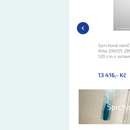
Sprchová vanič
Riho DAVOS 289 
120 cm s noha
13 416,- Kč
Sprcho