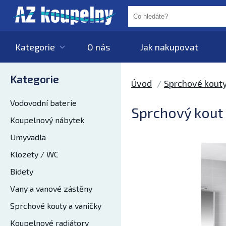
Kategorie
O nás
Jak nakupovat
Kategorie
Úvod
Sprchové kouty
Vodovodní baterie
Sprchový kout 
Koupelnový nábytek
Umyvadla
Klozety / WC
Bidety
Vany a vanové zástěny
Sprchové kouty a vaničky
Koupelnové radiátory