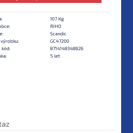
a:
107 Kg
obce:
RIHO
e:
Scandic
 výrobku:
GC47200
 kód:
8714148348826
ka:
5 let
taz