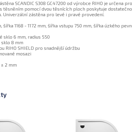
ástěna SCANDIC S308 GC47200 od výrobce RIHO je určena pro 
s těsněním pomocí dvou těsnících ploch poskytuje dostatečnou 
u. Univerzální zástěna pro levé i pravé provedení.
 šířka 1168 - 1172 mm, šířka vstupu 750 mm, šířka úzkého pev
é sklo 6 mm, radius 550
é sklo 8 mm
vou RIHO SHIELD pro snadnější údržbu
omované mosazi
o ± 2 mm
kty