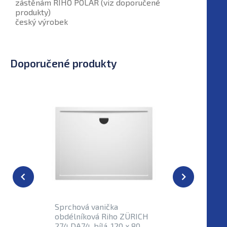
zástěnám RIHO POLAR (viz doporučené
produkty)
český výrobek
Doporučené produkty
Sprchová vanička
Sprchová
obdélníková Riho ZÜRICH
obdélník
274 DA74, bílá, 120 x 80
DB33, lit