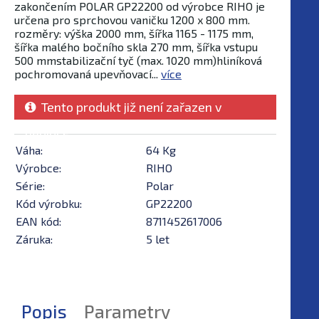
zakončením POLAR GP22200 od výrobce RIHO je
určena pro sprchovou vaničku 1200 x 800 mm.
rozměry: výška 2000 mm, šířka 1165 - 1175 mm,
šířka malého bočního skla 270 mm, šířka vstupu
500 mmstabilizační tyč (max. 1020 mm)hliníková
pochromovaná upevňovací...
více
Tento produkt již není zařazen v
nabídce
Váha:
64 Kg
Výrobce:
RIHO
Série:
Polar
Kód výrobku:
GP22200
EAN kód:
8711452617006
Záruka:
5 let
Popis
Parametry