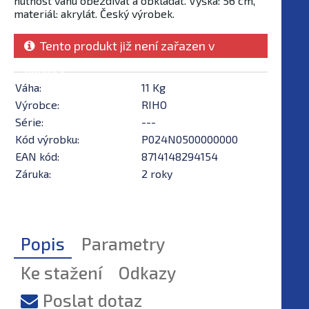
nutnost vanu obezdívat a obkládat. Výška: 56 cm,
materiál: akrylát. Český výrobek.
Tento produkt již není zařazen v
nabídce
Váha:
11 Kg
Výrobce:
RIHO
Série:
---
Kód výrobku:
P024N0500000000
EAN kód:
8714148294154
Záruka:
2 roky
Popis
Parametry
Ke stažení
Odkazy
Poslat dotaz