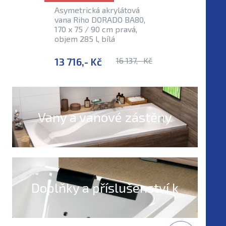
Asymetrická akrylátová
vana Riho DORADO BA80,
170 x 75 / 90 cm pravá,
objem 285 l, bílá
13 716,- Kč
16 137,- Kč
Vany a vanové zástěny
Doplňky a příslušenství k