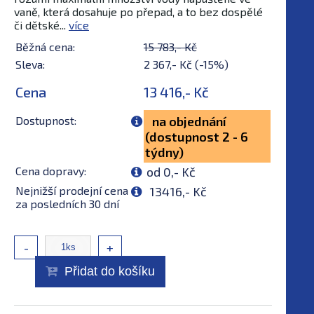
vaně, která dosahuje po přepad, a to bez dospělé
či dětské...
více
Běžná cena:
15 783,- Kč
Sleva:
2 367,- Kč (-15%)
Cena
13 416,- Kč
Dostupnost:
na objednání
(dostupnost 2 - 6
týdny)
Cena dopravy:
od 0,- Kč
Nejnižší prodejní cena
13416,- Kč
za posledních 30 dní
-
+
Přidat do košíku