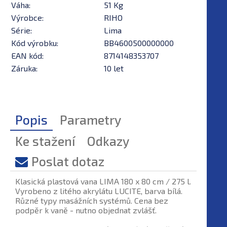
Váha:
51 Kg
Výrobce:
RIHO
Série:
Lima
Kód výrobku:
BB4600500000000
EAN kód:
8714148353707
Záruka:
10 let
Popis
Parametry
Ke stažení
Odkazy
Poslat dotaz
Klasická plastová vana LIMA 180 x 80 cm / 275 l.
Vyrobeno z litého akrylátu LUCITE, barva bílá.
Různé typy masážních systémů. Cena bez
podpěr k vaně - nutno objednat zvlášť.