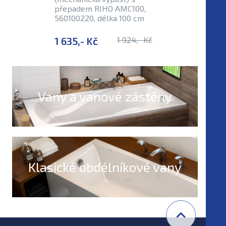
přepadem RIHO AMC100,
560100220, délka 100 cm
1 635,- Kč
1 924,- Kč
697,- K
Vany a vanové zástěny
Klasické obdélníkové vany