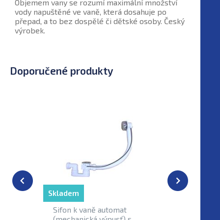
Objemem vany se rozumí maximální množství
vody napuštěné ve vaně, která dosahuje po
přepad, a to bez dospělé či dětské osoby. Český
výrobek.
Doporučené produkty
Skladem
Sifon k vaně automat
Podpěry 
(mechanická výpusť) s
POOTSET