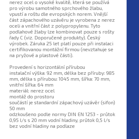
nerez ocel o vysoké kvalitě, která se používá
pro výrobu samotného sprchového žlabu,
vpustí a roštu dle evropských norem. Vnější
část zápachového uzávěru je vyrobena z nerez
oceli a vnitřní část z polypropylenu. Tyto
podlahové žlaby lze kombinovat pouze s rošty
řady C (viz. Doporučené produkty). Český
výrobek. Záruka 25 let platí pouze při instalaci
certifikovanou montážní firmou (nevztahuje se
na pryžové a plastové části).
Provedení s horizontální přírubou
instalační výška: 92 mm, délka bez příruby: 985
mm, délka s přírubou: 1045 mm, šířka: 70 mm,
vnitřní šířka: 64 mm
materiál: nerez ocel
montáž do prostoru
součástí je standardní zápachový uzávěr (sifon)
50 mm
odzkoušeno podle normy DIN EN 1253 - průtok
0,95 l/s s 20 mm vodní hladiny, průtok 0,5 l/s
bez vodní hladiny na podlaze