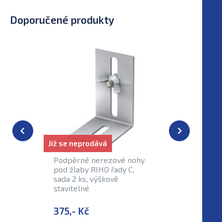
Doporučené produkty
Již se neprodává
Podpěrné nerezové nohy
Rošt ner
pod žlaby RIHO řady C,
podlaho
sada 2 ks, výškově
C, délka
stavitelné
375,- Kč
2 360,-