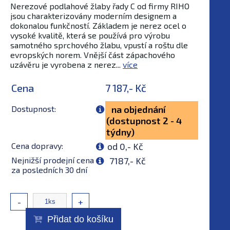
Nerezové podlahové žlaby řady C od firmy RIHO
jsou charakterizovány moderním designem a
dokonalou funkčností. Základem je nerez ocel o
vysoké kvalitě, která se používá pro výrobu
samotného sprchového žlabu, vpustí a roštu dle
evropských norem. Vnější část zápachového
uzávěru je vyrobena z nerez...
více
Cena
7 187,- Kč
Dostupnost:
na objednání
(dostupnost 2 - 4
týdny)
Cena dopravy:
od 0,- Kč
Nejnižší prodejní cena
7187,- Kč
za posledních 30 dní
-
+
Přidat do košíku