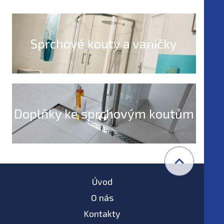
Sprchové kouty a vaničky
Doplňky ke sprchovým koutům
Úvod
O nás
Kontakty