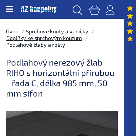
Úvod
Sprchové kouty a vaničky
Doplňky ke sprchovým koutům
Podlahové žlaby a rošty
Podlahový nerezový žlab
RIHO s horizontální přírubou
- řada C, délka 985 mm, 50
mm sifon